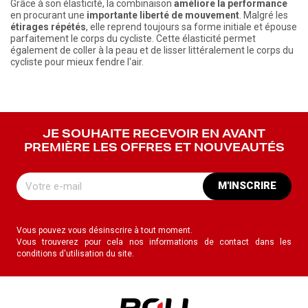
Grâce à son élasticité, la combinaison
améliore la performance
en procurant une
importante liberté de mouvement
. Malgré les
étirages répétés
, elle reprend toujours sa forme initiale et épouse
parfaitement le corps du cycliste. Cette élasticité permet
également de coller à la peau et de lisser littéralement le corps du
cycliste pour mieux fendre l'air.
JE SOUHAITE RECEVOIR EN AVANT
PREMIÈRE LES OFFRES ET NOUVEAUTÉS
M'INSCRIRE
Vous pouvez vous désinscrire à tout moment.
Vous trouverez pour cela nos informations de contact dans les
conditions d'utilisation du site.