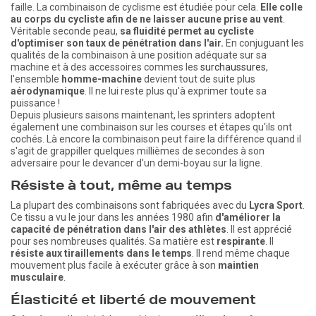
faille. La combinaison de cyclisme est étudiée pour cela.
Elle colle
au corps du cycliste afin de ne laisser aucune prise au vent
.
Véritable seconde peau,
sa fluidité permet au cycliste
d'optimiser son taux de pénétration dans l'air.
En conjuguant les
qualités de la combinaison à une position adéquate sur sa
machine et à des accessoires commes les
surchaussures
,
l'ensemble
homme-machine
devient tout de suite plus
aérodynamique
. Il ne lui reste plus qu'à exprimer toute sa
puissance !
Depuis plusieurs saisons maintenant, les sprinters adoptent
également une combinaison sur les courses et étapes qu'ils ont
cochés. Là encore la combinaison peut faire la différence quand il
s'agit de grappiller quelques millièmes de secondes à son
adversaire pour le devancer d'un demi-boyau sur la ligne.
Résiste à tout, même au temps
La plupart des combinaisons sont fabriquées avec du
Lycra Sport
.
Ce tissu a vu le jour dans les années 1980 afin
d'améliorer la
capacité de pénétration dans l'air des athlètes
. Il est apprécié
pour ses nombreuses qualités. Sa matière est
respirante
. Il
résiste aux tiraillements dans le temps
. Il rend même chaque
mouvement plus facile à exécuter grâce à son
maintien
musculaire
.
Élasticité et liberté de mouvement