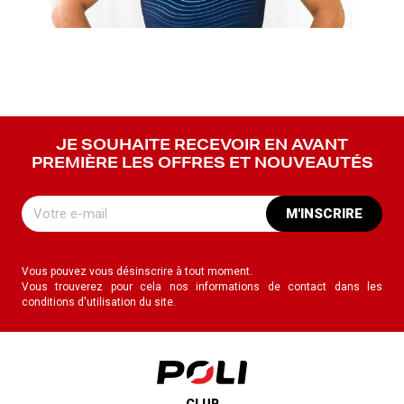
JE SOUHAITE RECEVOIR EN AVANT
PREMIÈRE LES OFFRES ET NOUVEAUTÉS
M'INSCRIRE
Vous pouvez vous désinscrire à tout moment.
Vous trouverez pour cela nos informations de contact dans les
conditions d'utilisation du site.
CLUB