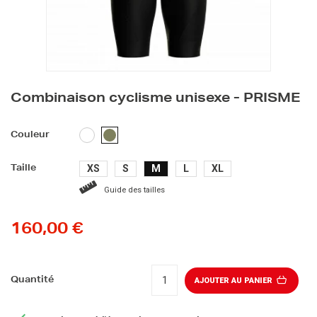
Combinaison cyclisme unisexe - PRISME
BLANC
KAKI
Couleur
XS
S
M
L
XL
Taille
Guide des tailles
160,00 €
Quantité
AJOUTER AU PANIER