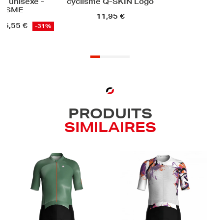
 Q-SKIN Logo
1,95 €
PRODUITS
SIMILAIRES