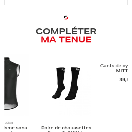
COMPLÉTER
MA TENUE
Gants de cyclisme été -
Maillot cycli
MITT EVO
unisexe -
39,90 €
95,00
 chaussettes