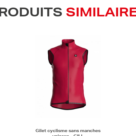
RODUITS
SIMILAIR
Gilet cyclisme sans manches