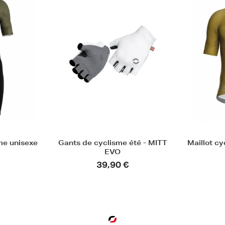
été - MITT
Maillot cyclisme ajusté unisexe
Cuissard
- PRISME
95,00 €