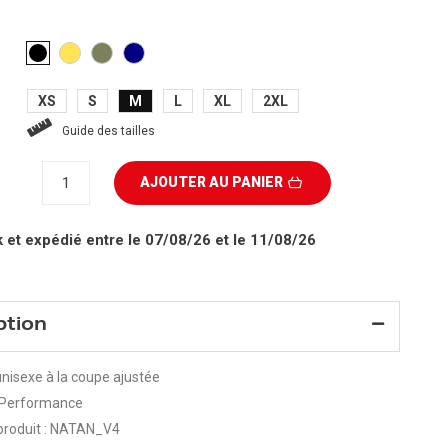
JAUNE
KAKI
BLEU
NOIR
MARINE
XS
S
M
L
XL
2XL
Guide des tailles
AJOUTER AU PANIER
k
et expédié entre le 07/08/26 et le 11/08/26
ption
nisexe à la coupe ajustée
Performance
produit : NATAN_V4