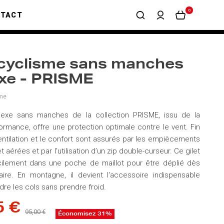
0
NTACT
 cyclisme sans manches
xe - PRISME
me
isexe sans manches de la collection PRISME, issu de la
mance, offre une protection optimale contre le vent. Fin
 ventilation et le confort sont assurés par les empiècements
t aérées et par l’utilisation d’un zip double-curseur. Ce gilet
cilement dans une poche de maillot pour être déplié dès
ire. En montagne, il devient l'accessoire indispensable
re les cols sans prendre froid.
5 €
95,00 €
Économisez 31%