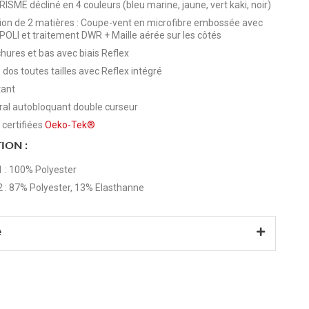
ISME décliné en 4 couleurs (bleu marine, jaune, vert kaki, noir)
ion de 2 matières : Coupe-vent en microfibre embossée avec
 POLI et traitement DWR + Maille aérée sur les côtés
res et bas avec biais Reflex
dos toutes tailles avec Reflex intégré
tant
gral autobloquant double curseur
 certifiées
Oeko-Tek®
ION :
1 : 100% Polyester
2 : 87% Polyester, 13% Elasthanne
e