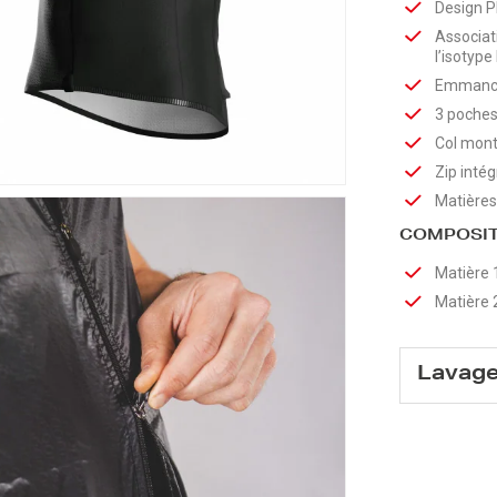
Design PR
Associat
l’isotype
Emmanchu
3 poches 
Col mon
Zip inté
Matières
COMPOSIT
Matière 
Matière 
Lavag