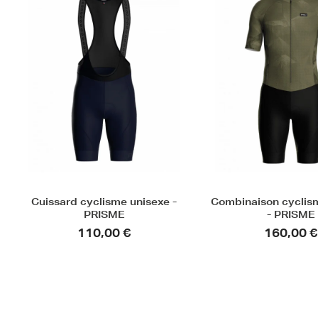
Combinaison cyclisme unisexe
Gants de cyclisme 
- PRISME
EVO
160,00 €
39,90 €