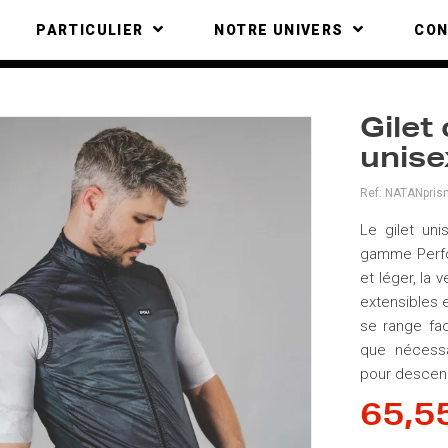
PARTICULIER
NOTRE UNIVERS
CO
Gilet
unise
Ref:
NATANpris
Le gilet un
gamme Perfor
et léger, la
extensibles e
se range fa
que nécessa
pour descend
65,5