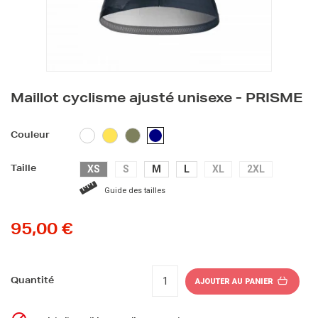
Maillot cyclisme ajusté unisexe - PRISME
BLANC
JAUNE
KAKI
BLEU
Couleur
MARINE
XS
S
M
L
XL
2XL
Taille
Guide des tailles
95,00 €
Quantité
AJOUTER AU PANIER