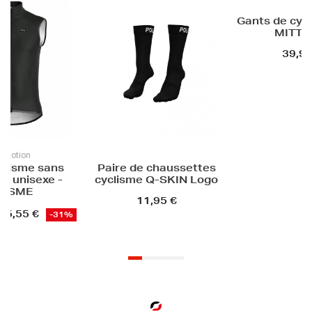
Gants de cyclisme été -
Cuissard 
MITT EVO
unisexe -
39,90 €
110,0
e chaussettes
 Q-SKIN Logo
1,95 €