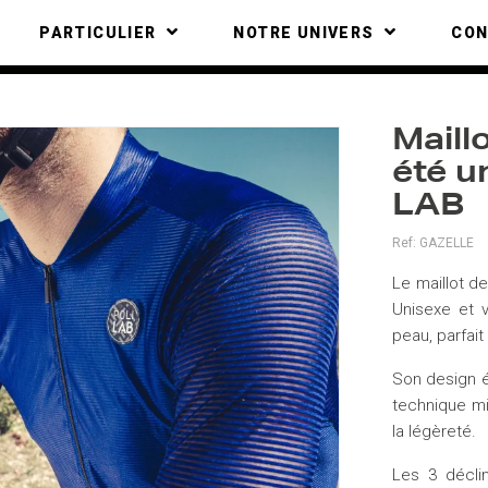
PARTICULIER
NOTRE UNIVERS
CO
Maill
été u
LAB
Ref:
GAZELLE
Le maillot d
Unisexe et 
peau, parfait
Son design é
technique mi
la légèreté.
Les 3 décli