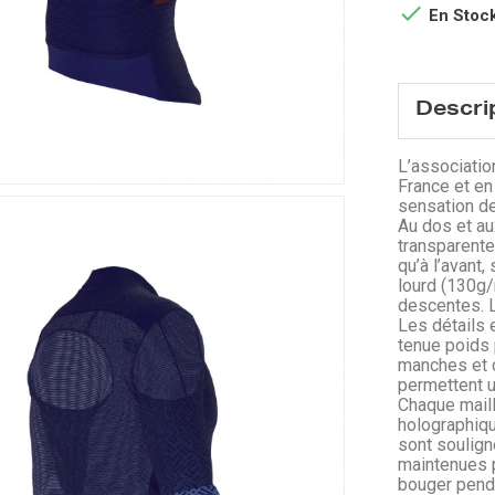

En Stoc
Descri
L’associatio
France et en
sensation de
Au dos et au
transparente
qu’à l’avant
lourd (130g/
descentes. L
Les détails 
tenue poids 
manches et d
permettent u
Chaque maill
holographiqu
sont souligné
maintenues p
bouger penda