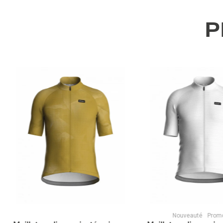
P
Nouveauté
Promot