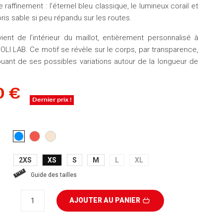
 raffinement : l’éternel bleu classique, le lumineux corail et
oris sable si peu répandu sur les routes.
 vient de l’intérieur du maillot, entièrement personnalisé à
POLI LAB. Ce motif se révèle sur le corps, par transparence,
jouant de ses possibles variations autour de la longueur de
0 €
Dernier prix !
CORAIL
BEIGE
BLEU
CLAIR
2XS
XS
S
M
L
XL
Guide des tailles
AJOUTER AU PANIER