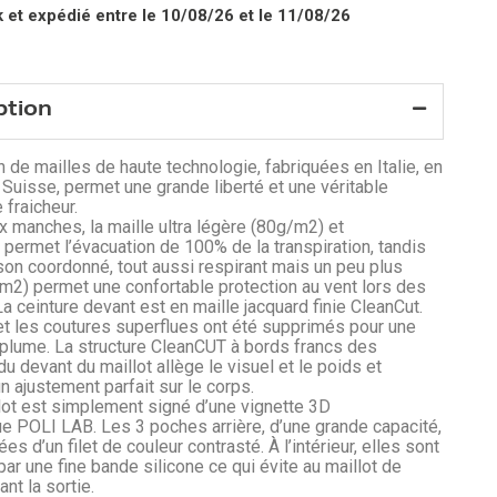
k
et expédié entre le 10/08/26 et le 11/08/26
ption
n de mailles de haute technologie, fabriquées en Italie, en
 Suisse, permet une grande liberté et une véritable
 fraicheur.
x manches, la maille ultra légère (80g/m2) et
 permet l’évacuation de 100% de la transpiration, tandis
, son coordonné, tout aussi respirant mais un peu plus
m2) permet une confortable protection au vent lors des
a ceinture devant est en maille jacquard finie CleanCut.
et les coutures superflues ont été supprimés pour une
plume. La structure CleanCUT à bords francs des
u devant du maillot allège le visuel et le poids et
n ajustement parfait sur le corps.
ot est simplement signé d’une vignette 3D
e POLI LAB. Les 3 poches arrière, d’une grande capacité,
es d’un filet de couleur contrasté. À l’intérieur, elles sont
ar une fine bande silicone ce qui évite au maillot de
nt la sortie.