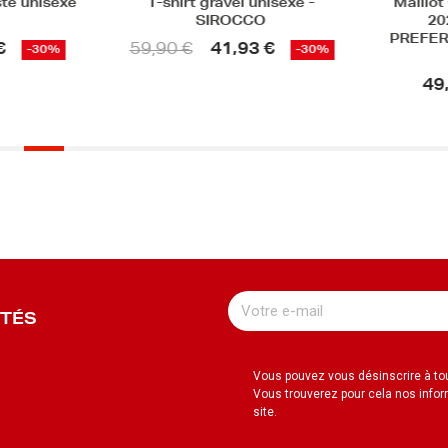
té unisexe
T-shirt gravel unisexe -
Maillot 
SIROCCO
202
PREFER
59,90 €
41,93 €
-30%
-30%
49,
UTÉS
Vous pouvez vous désinscrire à t
Vous trouverez pour cela nos infor
site.