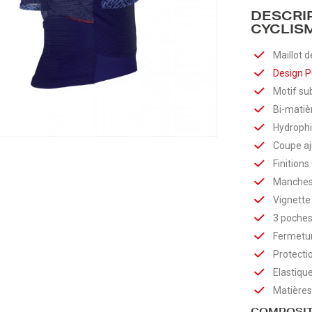
DESCRI
CYCLIS
Maillot d
Design P
Motif sub
Bi-matiè
Hydrophi
Coupe aj
Finition
Manches
Vignette
3 poches
Fermetur
Protecti
Elastique
Matières