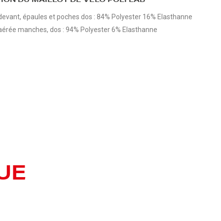
ION DU MAILLOT DE VELO POLI LAB
devant, épaules et poches dos : 84% Polyester 16% Elasthanne
aérée manches, dos : 94% Polyester 6% Elasthanne
UE