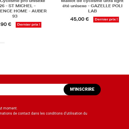
Cyclisme pro unisexe
Maillot de cyclisme ultra light
6 - ST MICHEL -
été unisexe - GAZELLE POLI
ENCE HOME - AUBER
LAB
93
45,00 €
Dernier prix !
90 €
Dernier prix !
M'INSCRIRE
out moment.
mations de contact dans les conditions d'utilisation du