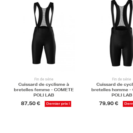
Fin de série
Fin de série
Cuissard de cyclisme à
Cuissard de cyc
bretelles femme - COMETE
bretelles homme 
POLI LAB
POLI LAB
87,50 €
79,90 €
Dernier prix !
Derni