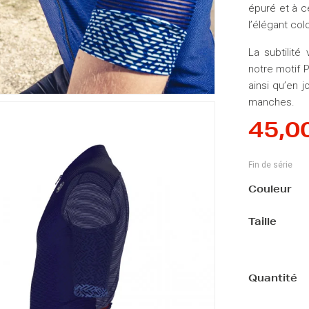
épuré et à ce
l’élégant col
La subtilité
notre motif 
ainsi qu’en 
manches.
45,0
Fin de série
Couleur
Taille
Quantité