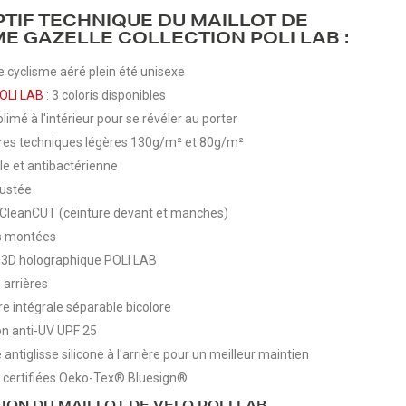
PTIF TECHNIQUE DU MAILLOT DE
ME GAZELLE COLLECTION POLI LAB :
e cyclisme aéré plein été unisexe
OLI LAB
: 3 coloris disponibles
limé à l'intérieur pour se révéler au porter
res techniques légères 130g/m² et 80g/m²
le et antibactérienne
ustée
s CleanCUT (ceinture devant et manches)
 montées
 3D holographique POLI LAB
 arrières
e intégrale séparable bicolore
on anti-UV UPF 25
 antiglisse silicone à l'arrière pour un meilleur maintien
 certifiées Oeko-Tex® Bluesign®