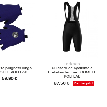
Fin de série
été poignets longs
Cuissard de cyclisme à
OTTE POLI LAB
bretelles femme - COMETE
POLI LAB
59,90 €
87,50 €
Dernier prix !