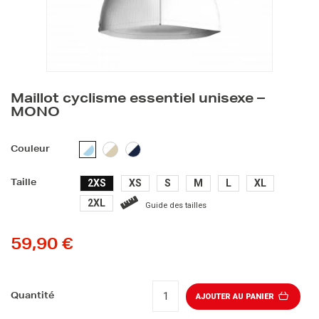
Maillot cyclisme essentiel unisexe –
MONO
BLANC
BLANC
BLANC/BLEU
Couleur
/
/
CLAIR
BEIGE
BLEU
2XS
XS
S
M
L
XL
MARINE
Taille
2XL
Guide des tailles
59,90 €
Quantité
AJOUTER AU PANIER