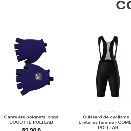
C
Fin de série
Fin de série
Cuissard de cyclisme à
Maillot de cyclisme 
bretelles femme - COMETE
- GEM POLI 
POLI LAB