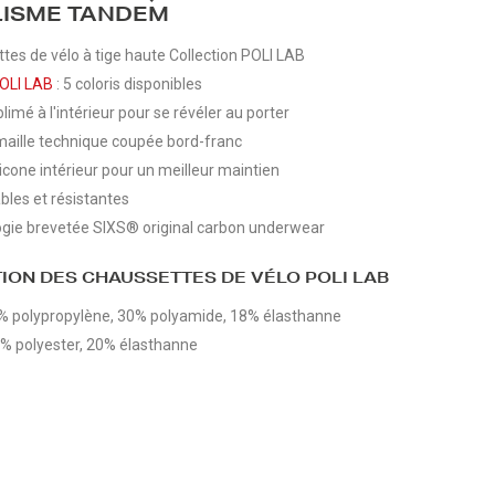
LISME TANDEM
tes de vélo à tige haute Collection POLI LAB
OLI LAB
: 5 coloris disponibles
limé à l'intérieur pour se révéler au porter
maille technique coupée bord-franc
licone intérieur pour un meilleur maintien
bles et résistantes
gie brevetée SIXS® original carbon underwear
ION DES CHAUSSETTES DE VÉLO POLI LAB
2% polypropylène, 30% polyamide, 18% élasthanne
0% polyester, 20% élasthanne