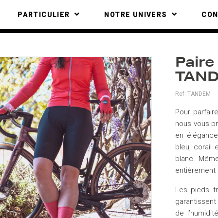
PARTICULIER
NOTRE UNIVERS
CO
Paire
TAND
Ref:
TANDEM
Pour parfair
nous vous p
en élégance
bleu, corail
blanc. Même 
entièrement 
Les pieds t
garantissent
de l’humidit