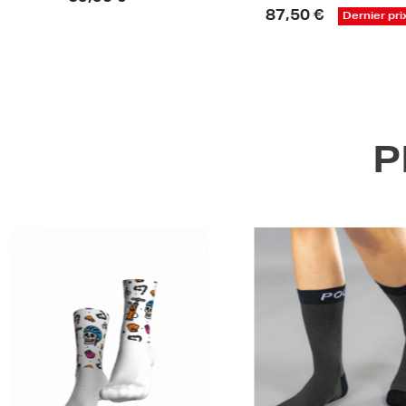
45,00 €
Derni
87,50 €
Dernier prix !
P