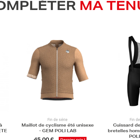
OMPLÉTER
MA TEN
Fin de série
été unisexe
Cuissard de cyclisme à
Gants 
LAB
bretelles homme - COMETE
COC
POLI LAB