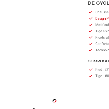
DE CYC
Chausset
Design P
Motif sub
Tige en 
Picots si
Conforta
Technolo
COMPOSIT
Pied : 5
Tige : 8