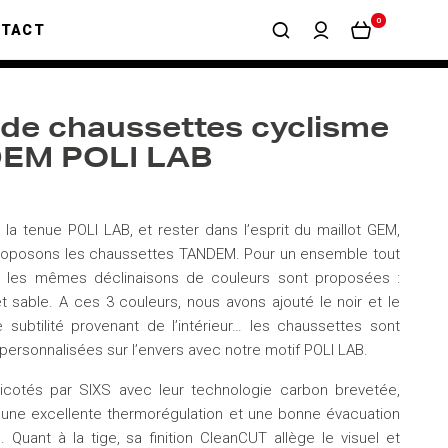
0
NTACT
 de chaussettes cyclisme
EM POLI LAB
e la tenue POLI LAB, et rester dans l’esprit du maillot GEM,
roposons les chaussettes TANDEM. Pour un ensemble tout
 les mêmes déclinaisons de couleurs sont proposées :
 et sable. A ces 3 couleurs, nous avons ajouté le noir et le
subtilité provenant de l’intérieur… les chaussettes sont
personnalisées sur l’envers avec notre motif POLI LAB.
ricotés par SIXS avec leur technologie carbon brevetée,
 une excellente thermorégulation et une bonne évacuation
é. Quant à la tige, sa finition CleanCUT allège le visuel et