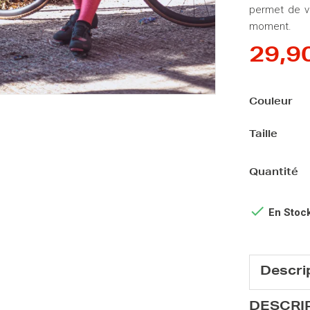
permet de va
moment.
29,9
Couleur
Taille
Quantité

En Stoc
Descri
DESCRI