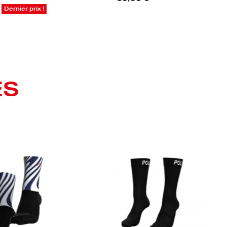
87,50 €
Dernier prix !
ES