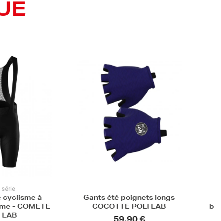
UE
Fin de série
été poignets longs
Cuissard de cyclisme à
OTTE POLI LAB
bretelles femme - COMETE
POLI LAB
59,90 €