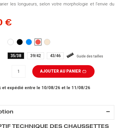
rier les longueurs, selon votre morphologie et l’envie du
0 €
BLANC
NOIR
BLEU
BEIGE
CORAIL
CLAIR
35/38
39/42
43/46
Guide des tailles
AJOUTER AU PANIER
k
et expédié entre le 10/08/26 et le 11/08/26
ption
PTIF TECHNIQUE DES CHAUSSETTES