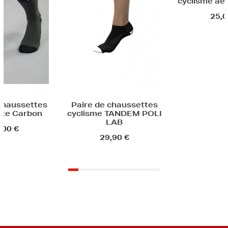
cyclisme aé
25,0
chaussettes
Paire de chaussettes
ite Carbon
cyclisme TANDEM POLI
LAB
,00 €
29,90 €