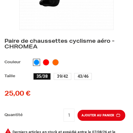
Paire de chaussettes cyclisme aéro -
CHROMEA
ROUGE
ORANGE
BLEU
Couleur
CLAIR
35/38
39/42
43/46
Taille
25,00 €
Quantité
AJOUTER AU PANIER

Derniers articles en stock
et expédié entre le 07/08/26 et le