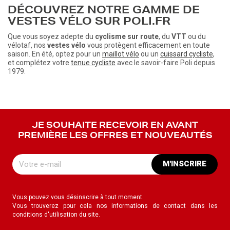
DÉCOUVREZ NOTRE GAMME DE
VESTES VÉLO SUR POLI.FR
Que vous soyez adepte du
cyclisme sur route
, du
VTT
ou du
vélotaf, nos
vestes vélo
vous protègent efficacement en toute
saison. En été, optez pour un
maillot vélo
ou un
cuissard cycliste
,
et complétez votre
tenue cycliste
avec le savoir-faire Poli depuis
1979.
JE SOUHAITE RECEVOIR EN AVANT
PREMIÈRE LES OFFRES ET NOUVEAUTÉS
M'INSCRIRE
Vous pouvez vous désinscrire à tout moment.
Vous trouverez pour cela nos informations de contact dans les
conditions d'utilisation du site.