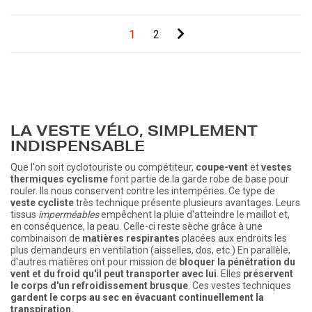
1
2
LA VESTE VÉLO, SIMPLEMENT
INDISPENSABLE
Que l'on soit cyclotouriste ou compétiteur,
coupe-vent
et
vestes
thermiques cyclisme
font partie de la garde robe de base pour
rouler. Ils nous conservent contre les intempéries. Ce type de
veste cycliste
très technique présente plusieurs avantages. Leurs
tissus
imperméables
empêchent la pluie d'atteindre le maillot et,
en conséquence, la peau. Celle-ci reste sèche grâce à une
combinaison de
matières respirantes
placées aux endroits les
plus demandeurs en ventilation (aisselles, dos, etc.) En parallèle,
d'autres matières ont pour mission de
bloquer la pénétration du
vent et du froid qu'il peut transporter avec lui
. Elles
préservent
le corps d'un refroidissement brusque
. Ces vestes techniques
gardent le corps au sec en évacuant continuellement la
transpiration.