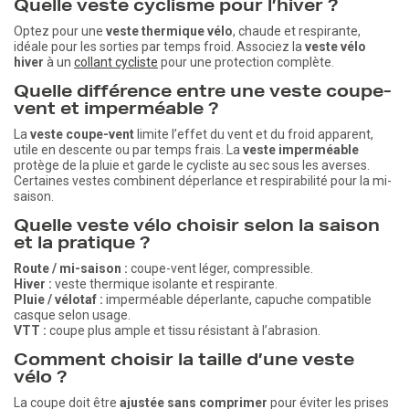
Quelle veste cyclisme pour l’hiver ?
Optez pour une
veste thermique vélo
, chaude et respirante,
idéale pour les sorties par temps froid. Associez la
veste vélo
hiver
à un
collant cycliste
pour une protection complète.
Quelle différence entre une veste coupe-
vent et imperméable ?
La
veste coupe-vent
limite l’effet du vent et du froid apparent,
utile en descente ou par temps frais. La
veste imperméable
protège de la pluie et garde le cycliste au sec sous les averses.
Certaines vestes combinent déperlance et respirabilité pour la mi-
saison.
Quelle veste vélo choisir selon la saison
et la pratique ?
Route / mi-saison :
coupe-vent léger, compressible.
Hiver :
veste thermique isolante et respirante.
Pluie / vélotaf :
imperméable déperlante, capuche compatible
casque selon usage.
VTT :
coupe plus ample et tissu résistant à l’abrasion.
Comment choisir la taille d’une veste
vélo ?
La coupe doit être
ajustée sans comprimer
pour éviter les prises