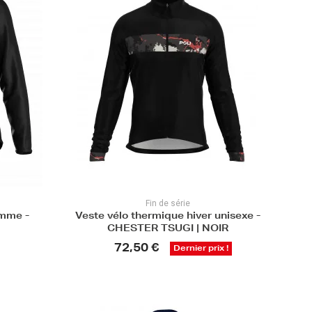
Fin de série
emme -
Veste vélo thermique hiver unisexe -
CHESTER TSUGI | NOIR
72,50 €
Dernier prix !