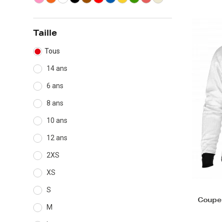
Taille
Tous
14 ans
6 ans
8 ans
10 ans
12 ans
2XS
XS
S
Coupe-
M