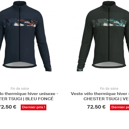
Fin de série
Fin de série
lo thermique hiver unisexe -
Veste vélo thermique hiver 
ER TSUGI | BLEU FONCÉ
CHESTER TSUGI | V
72,50 €
72,50 €
Dernier prix !
Dernier pr