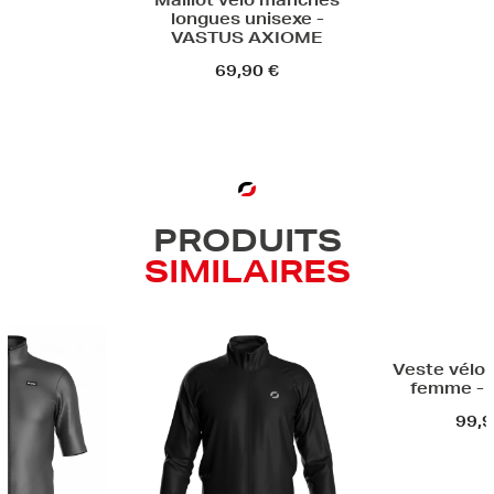
Maillot vélo manches
longues unisexe -
VASTUS AXIOME
69,90 €
PRODUITS
SIMILAIRES
Fin de 
Veste vélo thermique
Veste vélo
femme - VELJKO
hiver un
CHESTER
99,90 €
72,50 €
D