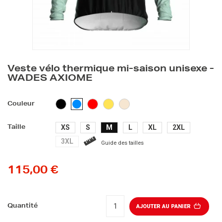
Veste vélo thermique mi-saison unisexe -
WADES AXIOME
NOIR
ROUGE
JAUNE
BEIGE
BLEU
Couleur
CLAIR
XS
S
M
L
XL
2XL
Taille
3XL
Guide des tailles
115,00 €
Quantité
AJOUTER AU PANIER