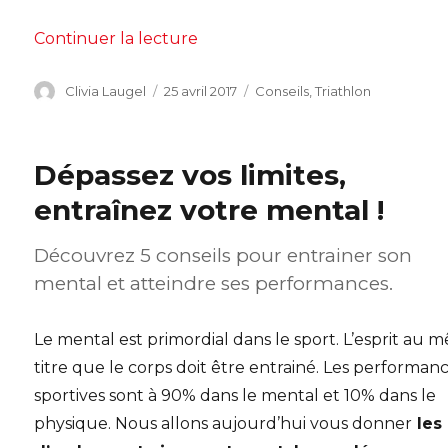
de « Pourquoi une trifonction ?
Continuer la lecture
Auteur
Publié
Catégories
Clivia Laugel
25 avril 2017
Conseils
,
Triathlon
le
Dépassez vos limites,
entraînez votre mental !
Découvrez 5 conseils pour entrainer son
mental et atteindre ses performances.
Le mental est primordial dans le sport. L’esprit au
titre que le corps doit être entrainé. Les performan
sportives sont à 90% dans le mental et 10% dans le
physique. Nous allons aujourd’hui vous donner
les 