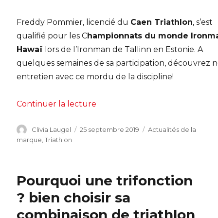
Freddy Pommier, licencié du
Caen Triathlon
, s’est
qualifié pour les C
hampionnats du monde Ironm
Hawaï
lors de l’Ironman de Tallinn en Estonie. A
quelques semaines de sa participation, découvrez 
entretien avec ce mordu de la discipline!
de « Interview avec un ironma
Continuer la lecture
Auteur
Publié
Catégories
Clivia Laugel
25 septembre 2019
Actualités de la
le
marque
,
Triathlon
Pourquoi une trifonction
? bien choisir sa
combinaison de triathlon