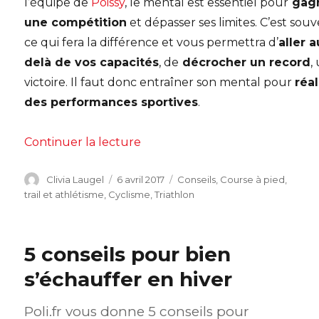
l’équipe de
Poissy
, le mental est essentiel pour
gag
une compétition
et dépasser ses limites. C’est sou
ce qui fera la différence et vous permettra d’
aller a
delà de vos capacités
, de
décrocher un record
,
victoire. Il faut donc entraîner son mental pour
réal
des performances sportives
.
de « Dépassez vos limites, entra
Continuer la lecture
Auteur
Publié
Catégories
Clivia Laugel
6 avril 2017
Conseils
,
Course à pied,
le
trail et athlétisme
,
Cyclisme
,
Triathlon
5 conseils pour bien
s’échauffer en hiver
Poli.fr vous donne 5 conseils pour