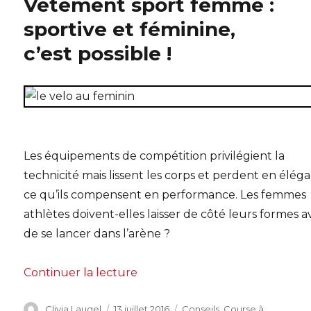
Vêtement sport femme :
sportive et féminine,
c’est possible !
Les équipements de compétition privilégient la
technicité mais lissent les corps et perdent en élég
ce qu’ils compensent en performance. Les femmes
athlètes doivent-elles laisser de côté leurs formes 
de se lancer dans l’arène ?
de « Vêtement sport femme : spor
Continuer la lecture
Auteur
Publié
Catégories
Clivia Laugel
13 juillet 2016
Conseils
,
Course à