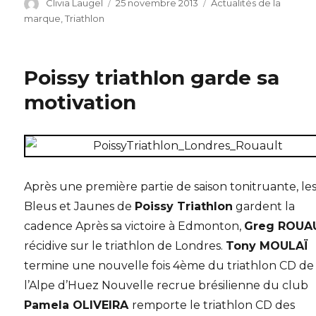
Auteur
Publié
Catégories
Clivia Laugel
25 novembre 2013
Actualités de la
le
marque
,
Triathlon
Poissy triathlon garde sa
motivation
Après une première partie de saison tonitruante, le
Bleus et Jaunes de
Poissy Triathlon
gardent la
cadence Après sa victoire à Edmonton,
Greg ROUA
récidive sur le triathlon de Londres.
Tony MOULAÏ
termine une nouvelle fois 4ème du triathlon CD de
l’Alpe d’Huez Nouvelle recrue brésilienne du club
Pamela OLIVEIRA
remporte le triathlon CD des