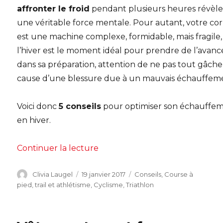
affronter le froid
pendant plusieurs heures révèl
une véritable force mentale. Pour autant, votre co
est une machine complexe, formidable, mais fragile, 
l’hiver est le moment idéal pour prendre de l’avanc
dans sa préparation, attention de ne pas tout gâche
cause d’une blessure due à un mauvais échauffem
Voici donc
5 conseils
pour optimiser son échauffe
en hiver.
de « 5 conseils pour bien s’écha
Continuer la lecture
Auteur
Publié
Catégories
Clivia Laugel
19 janvier 2017
Conseils
,
Course à
le
pied, trail et athlétisme
,
Cyclisme
,
Triathlon