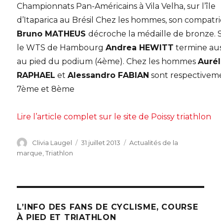
Championnats Pan-Américains à Vila Velha, sur l’île
d’Itaparica au Brésil Chez les hommes, son compatr
Bruno MATHEUS
décroche la médaille de bronze. 
le WTS de Hambourg
Andrea HEWITT
termine aus
au pied du podium (4ème). Chez les hommes
Aurél
RAPHAEL
et
Alessandro FABIAN
sont respectivem
7ème et 8ème
Lire l’article complet sur le site de Poissy triathlon
Auteur
Publié
Catégories
Clivia Laugel
31 juillet 2013
Actualités de la
le
marque
,
Triathlon
L’INFO DES FANS DE CYCLISME, COURSE
À PIED ET TRIATHLON