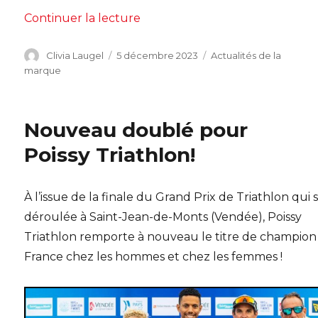
de « POLI et St Michel – Mavic –
Continuer la lecture
Auteur
Publié
Catégories
Clivia Laugel
5 décembre 2023
Actualités de la
le
marque
Nouveau doublé pour
Poissy Triathlon!
À l’issue de la finale du Grand Prix de Triathlon qui s
déroulée à Saint-Jean-de-Monts (Vendée), Poissy
Triathlon remporte à nouveau le titre de champion
France chez les hommes et chez les femmes !