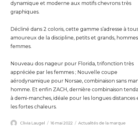
dynamique et moderne aux motifs chevrons très
graphiques.
Décliné dans 2 coloris, cette gamme s’adresse à tous
amoureux de la discipline, petits et grands, hommes
femmes.
Nouveau dos nageur pour Florida, trifonction très
appréciée par les femmes ; Nouvelle coupe
aérodynamique pour Norsae, combinaison sans ma
homme. Et enfin ZACH, dernière combinaison tend
à demi-manches, idéale pour les longues distances 
les fortes chaleurs.
Auteur
Publié
Catégories
Clivia Laugel
16 mai 2022
Actualités de la marque
le