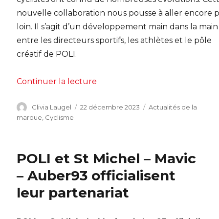
nouvelle collaboration nous pousse à aller encore 
loin. Il s’agit d’un développement main dans la main
entre les directeurs sportifs, les athlètes et le pôle
créatif de POLI.
de « Le nouveau maillot 2024 d
Continuer la lecture
Auteur
Publié
Catégories
Clivia Laugel
22 décembre 2023
Actualités de la
le
marque
,
Cyclisme
POLI et St Michel – Mavic
– Auber93 officialisent
leur partenariat