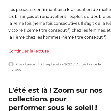
Les pisciacais confirment ainsi leur position de meill
club français et renouvellent l’exploit du doublé p
la 7ème fois (4ème fois consécutive). Il s’agit de la 
victoire (12ème titre consécutif) chez les femmes, e
la 11ème chez les hommes (4ème titre consécutif).
de « Nouveau doublé pour Poiss
Continuer la lecture
Auteur
Publié
Catégories
Clivia Laugel
28 septembre 2022
Actualités de la
le
marque
L’été est là ! Zoom sur nos
collections pour
performer sous le soleil !