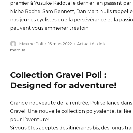
premier à Yusuke Kadota le dernier, en passant par
Nicho Roche, Sam Bennett, Dan Martin… ils rappelle
nos jeunes cyclistes que la persévérance et la passi
peuvent vous emmener très loin.
Auteur
Publié
Catégories
Maxime Poli
16 mars 2022
Actualités de la
le
marque
Collection Gravel Poli :
Designed for adventure!
Grande nouveauté de la rentrée, Poli se lance dans
Gravel. Une nouvelle collection polyvalente, taillée
pour l’aventure!
Si vous êtes adeptes des itinéraires bis, des longs tra