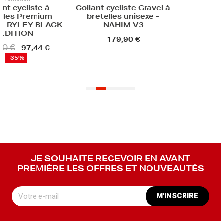
cycliste à
Collant cycliste Gravel à
es Premium
bretelles unisexe -
 RYLEY BLACK
NAHIM V3
ITION
179,90 €
€
97,44 €
35%
JE SOUHAITE RECEVOIR EN AVANT
PREMIÈRE LES OFFRES ET NOUVEAUTÉS
M'INSCRIRE