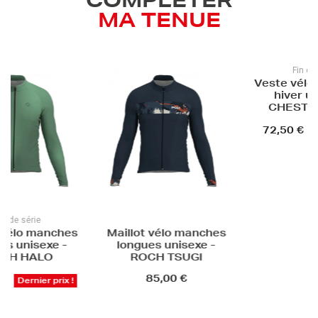
COMPLÉTER
MA TENUE
Fin de s
Veste vélo 
hiver uni
CHESTER
72,50 €
De
 de série
vélo manches
Maillot vélo manches
s unisexe -
longues unisexe -
H HALO
ROCH TSUGI
85,00 €
Dernier prix !