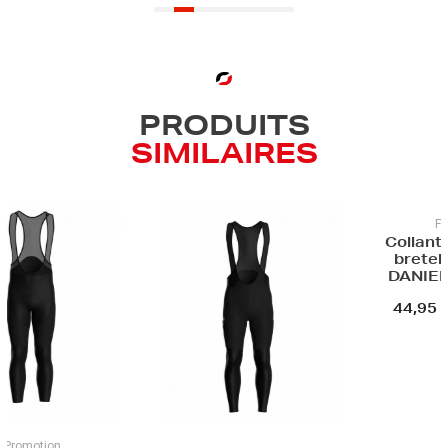
PRODUITS
SIMILAIRES
Fin de 
Collant cyc
bretelles
DANIEL E
44,95 €
D
motion