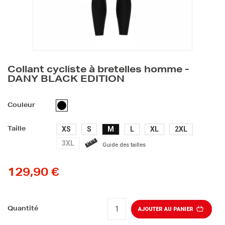
Collant cycliste à bretelles homme -
DANY BLACK EDITION
NOIR
Couleur
XS
S
M
L
XL
2XL
Taille
3XL
Guide des tailles
129,90 €
Quantité
AJOUTER AU PANIER