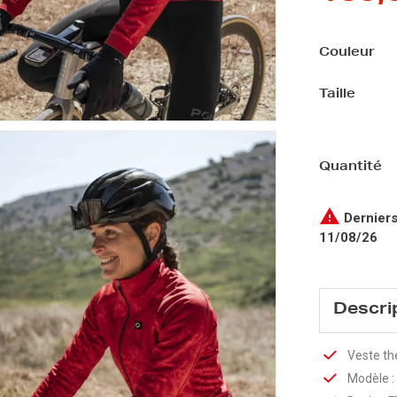
Couleur
Taille
Quantité

Derniers
11/08/26
Descri
Veste th
Modèle 