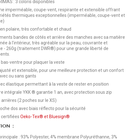
RIMAS : 3 coloris disponibles
 imperméable, coupe-vent, respirante et extensible offrant
riétés thermiques exceptionnelles (imperméable, coupe-vent et
te)
 en polaire, très confortable et chaud
ents bandes de côtés et arrière des manches avec sa matière
ée à l'intérieur, très agréable sur la peau, couvrante et
te - 260g (traitement DWR®) pour une grande liberté de
nts.
bas-ventre pour plaquer la veste
justé et extensible, pour une meilleure protection et un confort
avec ou sans gants
ec élastique permettant à la veste de rester en position
e intégrale YKK ® garantie 1 an, avec protection sous zip
 arrières (2 poches sur le XS)
poche dos avec biais réflecto pour la sécurité
 certifiées
Oeko-Tex®
et
Bluesign®
ION :
principale : 93% Polyester, 4% membrane Polyuréthanne, 3%