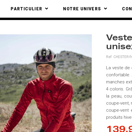
PARTICULIER
NOTRE UNIVERS
CO
Veste
unis
Ref:
CHESTER-f
La veste de 
confortable.
manches exte
4 coloris. Gr
la peau, co
coupe-vent, 
coupe-vent 
produits hiv
139,