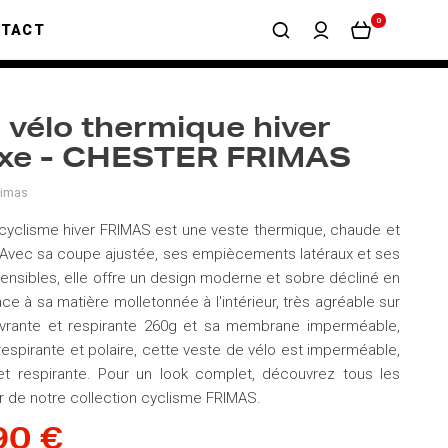
0
NTACT
 vélo thermique hiver
exe - CHESTER FRIMAS
rimas
cyclisme hiver FRIMAS est une veste thermique, chaude et
 Avec sa coupe ajustée, ses empiècements latéraux et ses
nsibles, elle offre un design moderne et sobre décliné en
âce à sa matière molletonnée à l'intérieur, très agréable sur
uvrante et respirante 260g et sa membrane imperméable,
respirante et polaire, cette veste de vélo est imperméable,
et respirante. Pour un look complet, découvrez tous les
er de notre collection cyclisme FRIMAS.
90 €