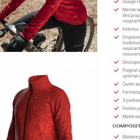
Design F
Membrane
des prop
respiran
Intérieur
Empiècem
molletonn
respiran
mouveme
Découpe 
Poignet a
optimal 
Ourlet av
Fermetur
3 poches
Finition 
Matières
COMPOSIT
Matière 