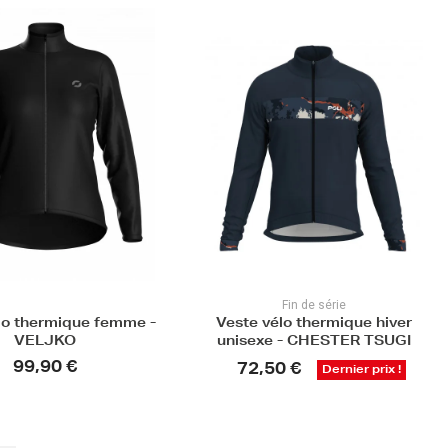
Fin de série
élo thermique hiver
Veste vélo de protection pluie
e - CHESTER TSUGI
Premium unisexe - RYKER
BOREAL
50 €
Dernier prix !
165,00 €