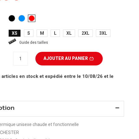
NOIR
BLEU
ROUGE
CLAIR
XS
S
M
L
XL
2XL
3XL
Guide des tailles
AJOUTER AU PANIER
 articles en stock
et expédié entre le 10/08/26 et le
ption
ermique unisexe chaude et fonctionnelle
: CHESTER