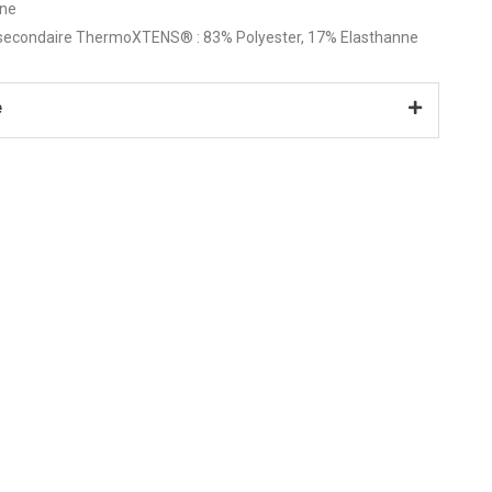
nne
secondaire ThermoXTENS® : 83% Polyester, 17% Elasthanne
e