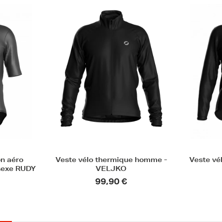
e homme -
Veste vélo thermique femme -
Veste v
VELJKO
unisex
99,90 €
72,