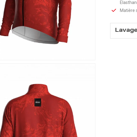
Elastha
Matière 
Lavag