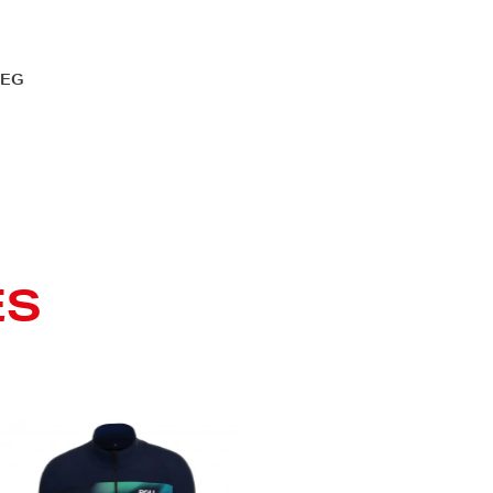
MEG
ES