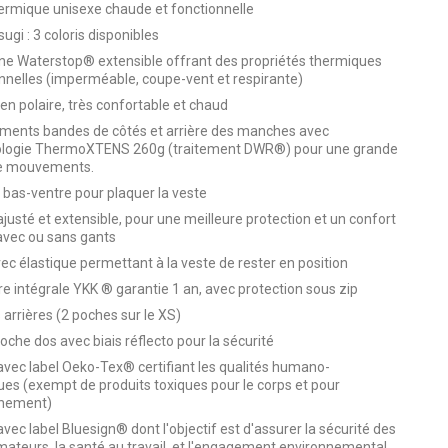
ermique unisexe chaude et fonctionnelle
ugi : 3 coloris disponibles
 Waterstop® extensible offrant des propriétés thermiques
nnelles (imperméable, coupe-vent et respirante)
 en polaire, très confortable et chaud
ents bandes de côtés et arrière des manches avec
ologie ThermoXTENS 260g (traitement DWR®) pour une grande
de mouvements.
bas-ventre pour plaquer la veste
justé et extensible, pour une meilleure protection et un confort
avec ou sans gants
ec élastique permettant à la veste de rester en position
e intégrale YKK ® garantie 1 an, avec protection sous zip
 arrières (2 poches sur le XS)
poche dos avec biais réflecto pour la sécurité
avec label Oeko-Tex® certifiant les qualités humano-
ues (exempt de produits toxiques pour le corps et pour
nnement)
vec label Bluesign® dont l'objectif est d'assurer la sécurité des
teurs, la santé au travail, et l'engagement environnemental