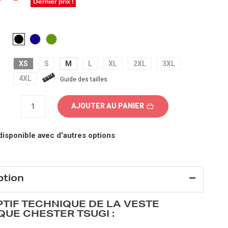
Dernier prix !
BLEU
VERT
NOIR
FONCÉ
XS
S
M
L
XL
2XL
3XL
4XL
Guide des tailles
AJOUTER AU PANIER
disponible avec d'autres options
ption
TIF TECHNIQUE DE LA VESTE
UE CHESTER TSUGI :