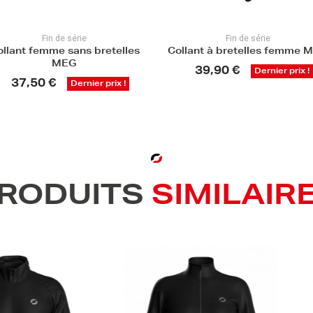
Fin de série
Fin de série
ollant femme sans bretelles
Collant à bretelles femme 
MEG
39,90 €
Dernier prix !
37,50 €
Dernier prix !
RODUITS
SIMILAIR