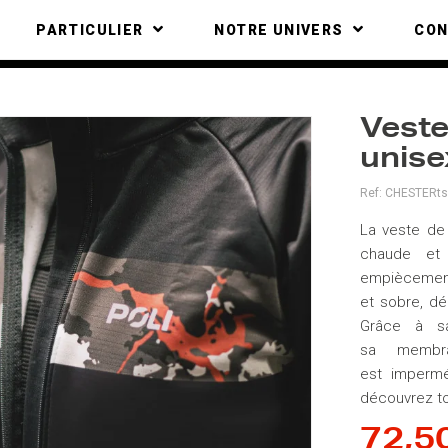
PARTICULIER
NOTRE UNIVERS
CO
Veste
unis
Ref:
CHESTERts
La veste de
chaude et 
empiècement
et sobre, déc
Grâce à s
sa membra
est impermé
découvrez to
72,5