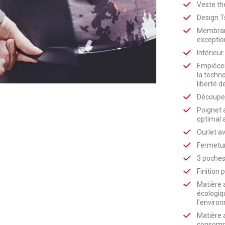
Veste th
Design Ts
Membrane
exceptio
Intérieur
Empiècem
la techn
liberté 
Découpe 
Poignet a
optimal 
Ourlet av
Fermetur
3 poches
Finition 
Matière 
écologiq
l'enviro
Matière a
consomma