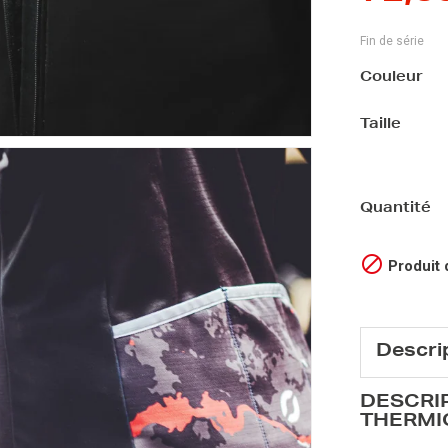
Fin de série
Couleur
Taille
Quantité

Produit 
Descri
DESCRIP
THERMIQ