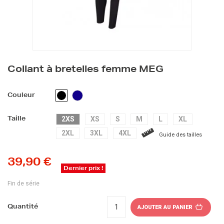
Collant à bretelles femme MEG
BLEU
NOIR
Couleur
FONCÉ
2XS
XS
S
M
L
XL
Taille
2XL
3XL
4XL
Guide des tailles
39,90 €
Dernier prix !
Fin de série
Quantité
AJOUTER AU PANIER