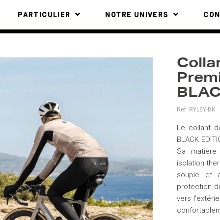
PARTICULIER
NOTRE UNIVERS
CO
Colla
Prem
BLAC
Ref:
RYLEY-BK
Le collant d
BLACK EDITIO
Sa matière 
isolation the
souple et a
protection du
vers l'extér
confortablem