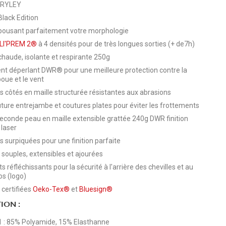
 RYLEY
Black Edition
ousant parfaitement votre morphologie
LI'PREM 2®
à 4 densités pour de très longues sorties (+ de7h)
chaude, isolante et respirante 250g
nt déperlant DWR® pour une meilleure protection contre la
 boue et le vent
 côtés en maille structurée résistantes aux abrasions
ture entrejambe et coutures plates pour éviter les frottements
conde peau en maille extensible grattée 240g DWR finition
laser
 surpiquées pour une finition parfaite
 souples, extensibles et ajourées
s réfléchissants pour la sécurité à l'arrière des chevilles et au
os (logo)
 certifiées
Oeko-Tex®
et
Bluesign®
ION :
1 : 85% Polyamide, 15% Elasthanne