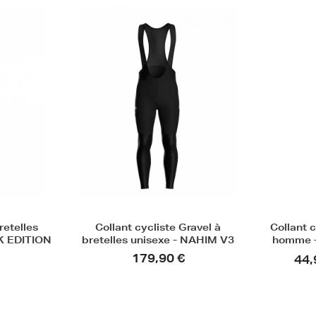
Fin de série
ravel à
Collant cycliste sans bretelles
Collant
 NAHIM V3
homme - DANIEL ESSENTIEL
femme
44,95 €
Dernier prix !