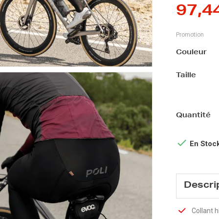
97,4
Promotion
Couleur
Taille
Quantité

En Stoc
Descri
Collant 