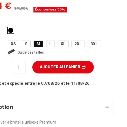
4 €
149,90 €
Économisez 35%
NOIR
XS
S
M
L
XL
2XL
3XL
Guide des tailles
AJOUTER AU PANIER
k
et expédié entre le 07/08/26 et le 11/08/26
ption
hiver à bretelle unisexe Premium