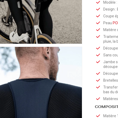
Modèle :
Design : 
Coupe ép
Peau
PO
Matière 
Traiteme
pluie, la
Découpes
Sans cou
Jambe se
découpe 
Découpes
Bretelles
Transfert
bas du d
Matières
COMPOSIT
Matière 