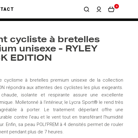
0
NTACT
nt cycliste à bretelles
ium unisexe - RYLEY
K EDITION
e cyclisme à bretelles premium unisexe de la collection
N répondra aux attentes des cyclistes les plus exigeants.
chaude, isolante et respirante assure une excellente
rmique. Molletonné à l'intérieur, le Lycra Sport® le rend très
gréable à porter. Le traitement déperlant offre une
rable contre l'eau et le vent tout en transférant l'humidité
ieur. Enfin, sa peau POLI'PREM à 4 densités permet de rouler
ent pendant plus de 7 heures.