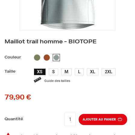
Maillot trail homme - BIOTOPE
KAKI
MARRON
VERT
Couleur
SAUGE
XS
S
M
L
XL
2XL
Taille
Guide des tailles
79,90 €
Quantité
AJOUTER AU PANIER