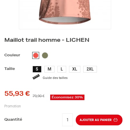
Maillot trail homme - LICHEN
KAKI
CORAIL
Couleur
S
M
L
XL
2XL
Taille
Guide des tailles
55,93 €
79,90 €
Économisez 30%
Promotion
Quantité
AJOUTER AU PANIER