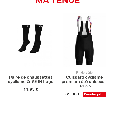
MA TENUE
Fin de série
Paire de chaussettes
Cuissard cyclisme
cyclisme Q-SKIN Logo
premium été unisexe -
FRESK
11,95 €
69,90 €
Dernier prix !