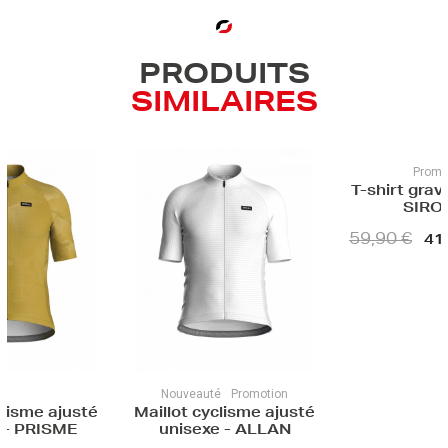
PRODUITS
SIMILAIRES
Promotion
Fin 
T-shirt gravel unisexe -
Maillot 
SIROCCO
unisexe
MICHEL -
59,90 €
41,93 €
-30%
HOME -
49,90 €
auté
Promotion
cyclisme ajusté
exe - ALLAN