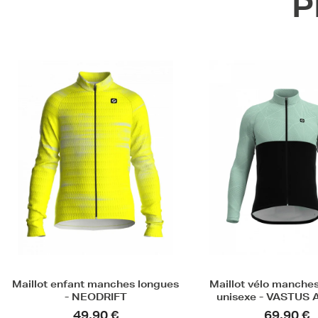
P
Maillot vélo manches longues
Maillot vélo manche
unisexe - VASTUS AXIOME
unisexe - ALLOS 
69,90 €
59,90 €