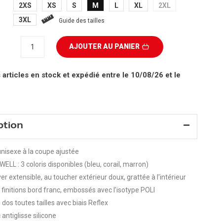
2XS
XS
S
M
L
XL
2XL
3XL
Guide des tailles
AJOUTER AU PANIER
 articles en stock
et expédié entre le 10/08/26 et le
ption
nisexe à la coupe ajustée
ELL : 3 coloris disponibles (bleu, corail, marron)
ver extensible, au toucher extérieur doux, grattée à l'intérieur
 finitions bord franc, embossés avec l’isotype POLI
dos toutes tailles avec biais Reflex
antiglisse silicone