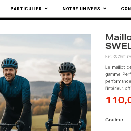
PARTICULIER
NOTRE UNIVERS
CO
Maill
SWE
Ref:
ROCHmlswe
Le maillot 
gamme Perfor
performance 
l'intérieur, 
110,
Couleur