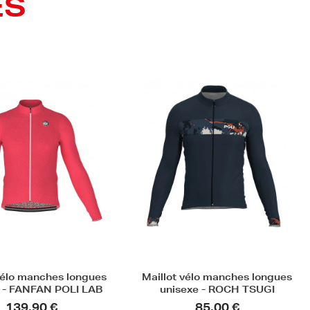
ES
vélo manches longues
Maillot VTT manches longues
exe - ROCH TSUGI
unisexe - SIERRA
85,00 €
79,90 €