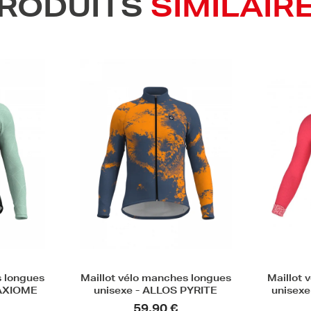
RODUITS
SIMILAIR
s longues
Maillot vélo manches longues
Maillot 
PYRITE
unisexe - FANFAN POLI LAB
unis
139,90 €