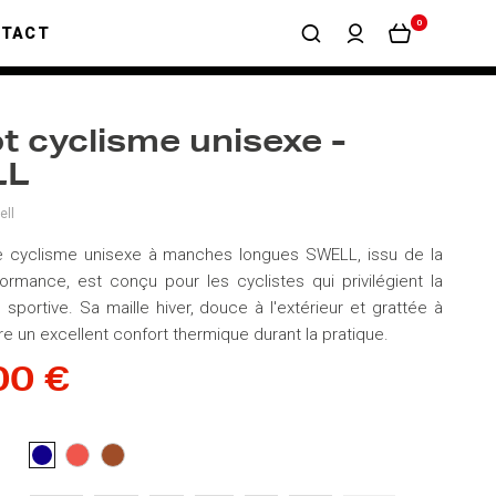
0
NTACT
ot cyclisme unisexe -
LL
ll
de cyclisme unisexe à manches longues SWELL, issu de la
mance, est conçu pour les cyclistes qui privilégient la
sportive. Sa maille hiver, douce à l'extérieur et grattée à
offre un excellent confort thermique durant la pratique.
00 €
CORAIL
MARRON
BLEU
FONCÉ