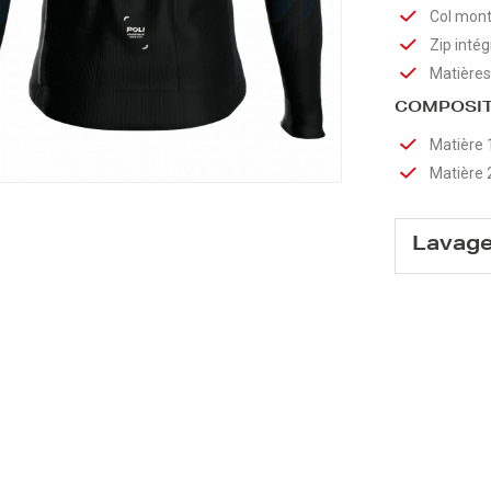
Col mon
Zip inté
Matières
COMPOSIT
Matière 
Matière 
Lavag