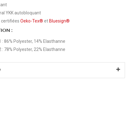
tant
gral YKK autobloquant
 certifiées
Oeko-Tex®
et
Bluesign®
ION :
1 : 86% Polyester, 14% Elasthanne
2 : 78% Polyester, 22% Elasthanne
e