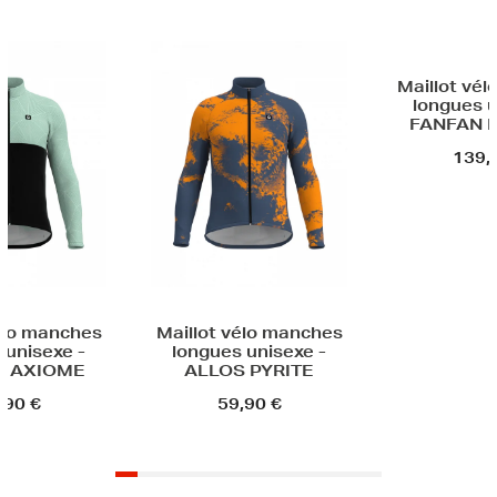
Maillot vélo manches
Maillot v
longues unisexe -
longues un
FANFAN POLI LAB
TS
139,90 €
85,
 vélo manches
s unisexe -
S PYRITE
9,90 €