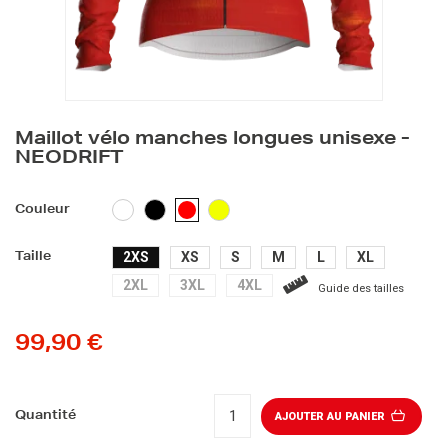
Maillot vélo manches longues unisexe -
NEODRIFT
BLANC
NOIR
JAUNE
ROUGE
Couleur
FLUO
2XS
XS
S
M
L
XL
Taille
2XL
3XL
4XL
Guide des tailles
99,90 €
Quantité
AJOUTER AU PANIER