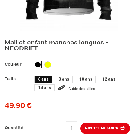
Maillot enfant manches longues -
NEODRIFT
JAUNE
NOIR
Couleur
FLUO
6 ans
8 ans
10 ans
12 ans
Taille
14 ans
Guide des tailles
49,90 €
Quantité
AJOUTER AU PANIER