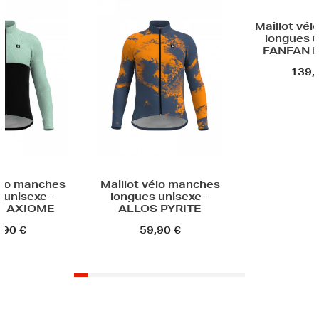
Maillot vélo manches
Ma
longues unisexe -
lon
FANFAN POLI LAB
139,90 €
Maillot vélo manches
longues unisexe -
ALLOS PYRITE
59,90 €