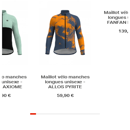
Maillot vélo manches
Ma
longues unisexe -
lon
FANFAN POLI LAB
139,90 €
Maillot vélo manches
longues unisexe -
ALLOS PYRITE
59,90 €