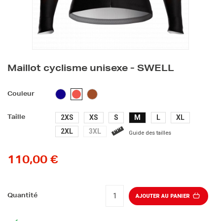
Maillot cyclisme unisexe - SWELL
BLEU
MARRON
CORAIL
Couleur
FONCÉ
2XS
XS
S
M
L
XL
Taille
2XL
3XL
Guide des tailles
110,00 €
Quantité
AJOUTER AU PANIER