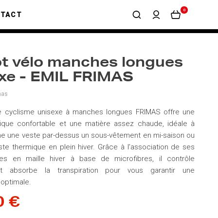
0
NTACT
ot vélo manches longues
xe - EMIL FRIMAS
mas
de cyclisme unisexe à manches longues FRIMAS offre une
ique confortable et une matière assez chaude, idéale à
e une veste par-dessus un sous-vêtement en mi-saison ou
te thermique en plein hiver. Grâce à l'association de ses
es en maille hiver à base de microfibres, il contrôle
et absorbe la transpiration pour vous garantir une
optimale.
0 €