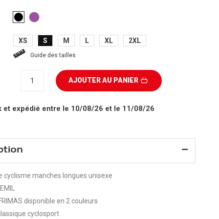
VIOLET
NOIR
XS
S
M
L
XL
2XL
Guide des tailles
AJOUTER AU PANIER
k
et expédié entre le 10/08/26 et le 11/08/26
ption
de cyclisme manches longues unisexe
 EMIL
 FRIMAS disponible en 2 couleurs
classique cyclosport