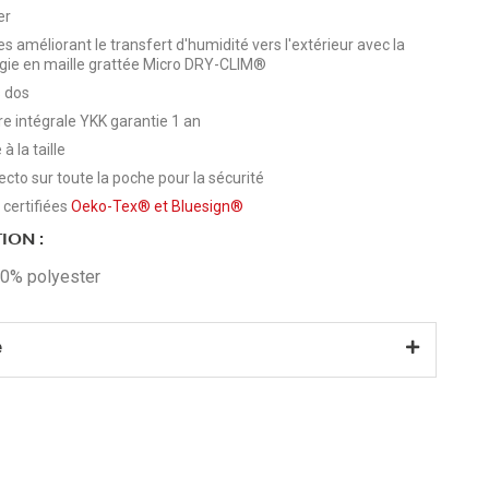
er
s améliorant le transfert d'humidité vers l'extérieur avec la
gie en maille grattée Micro DRY-CLIM®
 dos
e intégrale YKK garantie 1 an
 à la taille
lecto sur toute la poche pour la sécurité
 certifiées
Oeko-Tex®
et
Bluesign®
ION :
00% polyester
e