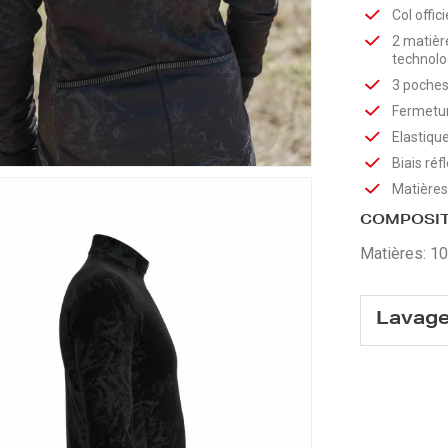
Col offici
2 matière
technolo
3 poches
Fermetur
Elastique
Biais réf
Matières
COMPOSIT
Matières: 1
Lavag