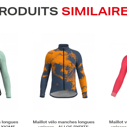
RODUITS
SIMILAIR
s longues
Maillot vélo manches longues
Maillot 