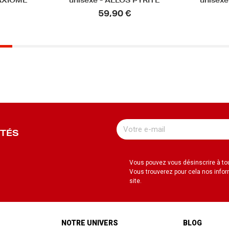
PYRITE
unisexe - FANFAN POLI LAB
unis
139,90 €
UTÉS
Vous pouvez vous désinscrire à t
Vous trouverez pour cela nos infor
site.
NOTRE UNIVERS
BLOG