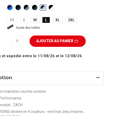
MARINE/BLEU
NOIR/BLEU
NOIR/GRIS
NOIR/VERT
NOIR/BLANC
MARINE/BLEU
KAKI
CLAIR
XS
S
M
L
XL
2XL
Guide des tailles
AJOUTER AU PANIER
k
et expédié entre le 11/08/26 et le 12/08/26
ption
ion manches courtes unisexe
Performance
roduit : ZACH
DRIS décliné en 4 couleurs : vert/noir, bleu/marine,