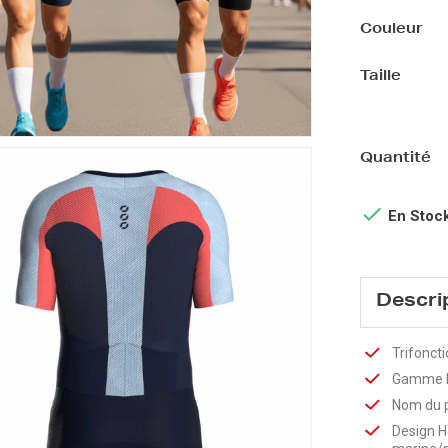
Couleur
Taille
Quantité

En Stoc
Descri
Trifonct
Gamme 
Nom du p
Design HY