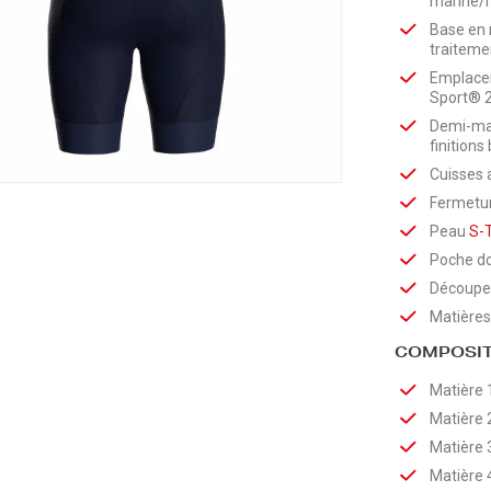
marine/no
Base en 
traitem
Emplace
Sport® 
Demi-man
finitions
Cuisses a
Fermetu
Peau
S-
Poche do
Découpe 
Matières
COMPOSIT
Matière 
Matière 
Matière 
Matière 