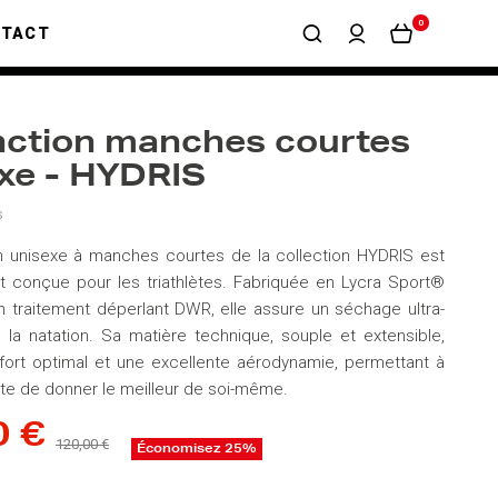
0
NTACT
nction manches courtes
xe - HYDRIS
s
on unisexe à manches courtes de la collection HYDRIS est
 conçue pour les triathlètes. Fabriquée en Lycra Sport®
 traitement déperlant DWR, elle assure un séchage ultra-
 la natation. Sa matière technique, souple et extensible,
fort optimal et une excellente aérodynamie, permettant à
te de donner le meilleur de soi-même.
0 €
120,00 €
Économisez 25%