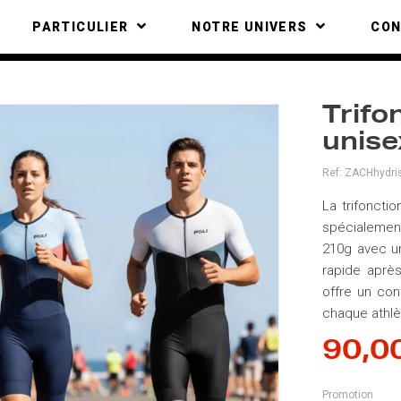
PARTICULIER
NOTRE UNIVERS
CO
Trifo
unise
Ref:
ZACHhydri
La trifoncti
spécialement
210g avec un
rapide après
offre un con
chaque athlè
90,0
Promotion