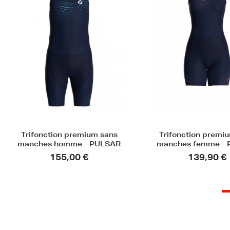
Nouveauté
Promot
Trifonction premium sans
Trifonction femm
manches femme - PULSAR
manches MIA
139,90 €
110,00 €
79,20 