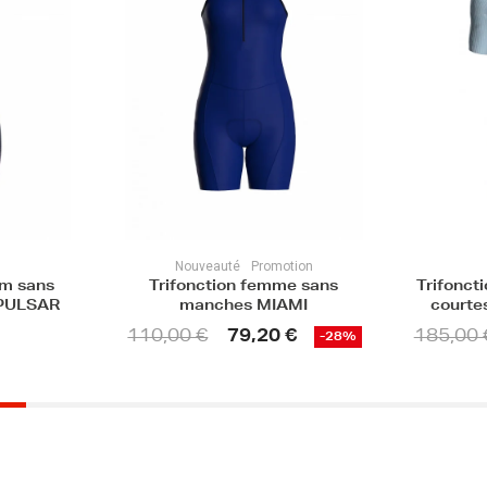
ion
Promotion
e sans
Trifonction premium manches
Trifonc
MI
courtes homme - ENDURA
uni
€
185,00 €
129,50 €
-28%
-30%