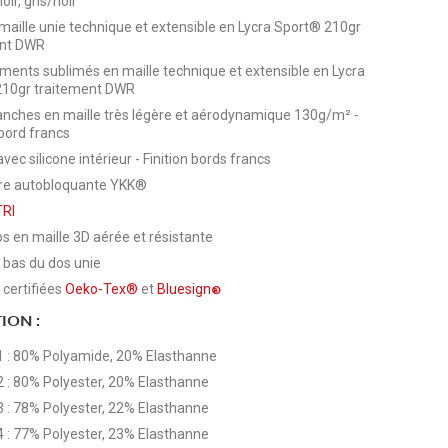
ir, gris/noir
maille unie technique et extensible en Lycra Sport® 210gr
ent DWR
ments sublimés en maille
technique et extensible en Lycra
210gr traitement DWR
ches en maille très légère et aérodynamique 130g/m² -
 bord francs
vec silicone intérieur - Finition bords francs
re autobloquante YKK®
TRI
s en maille 3D aérée et résistante
bas du dos unie
 certifiées
Oeko-Tex®
et
Bluesign
®
ION :
1 : 80% Polyamide, 20% Elasthanne
2 : 80% Polyester, 20% Elasthanne
3 : 78% Polyester, 22% Elasthanne
4 : 77% Polyester, 23% Elasthanne