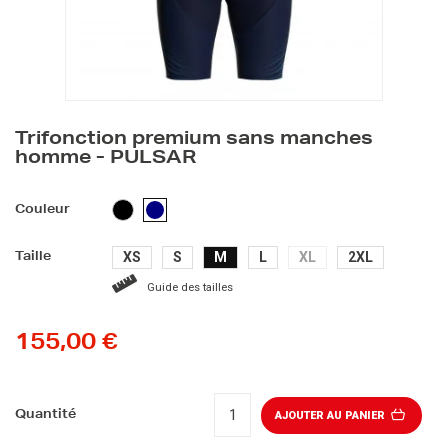
Trifonction premium sans manches
homme - PULSAR
NOIR
BLEU
Couleur
MARINE
XS
S
M
L
XL
2XL
Taille
Guide des tailles
155,00 €
Quantité
AJOUTER AU PANIER