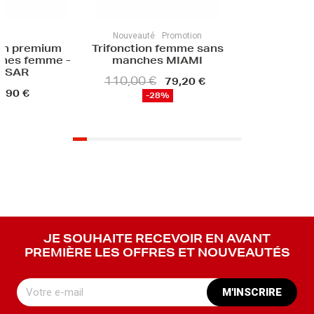
Nouveauté
Promotion
onction femme sans
manches MIAMI
10,00 €
79,20 €
-28%
JE SOUHAITE RECEVOIR EN AVANT
PREMIÈRE LES OFFRES ET NOUVEAUTÉS
M'INSCRIRE