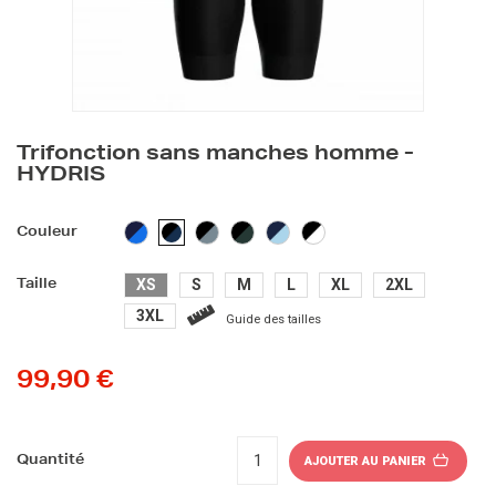
Trifonction sans manches homme -
HYDRIS
MARINE/BLEU
NOIR/GRIS
NOIR/VERT
MARINE/BLEU
NOIR/BLANC
NOIR/BLEU
Couleur
KAKI
CLAIR
XS
S
M
L
XL
2XL
Taille
3XL
Guide des tailles
99,90 €
Quantité
AJOUTER AU PANIER