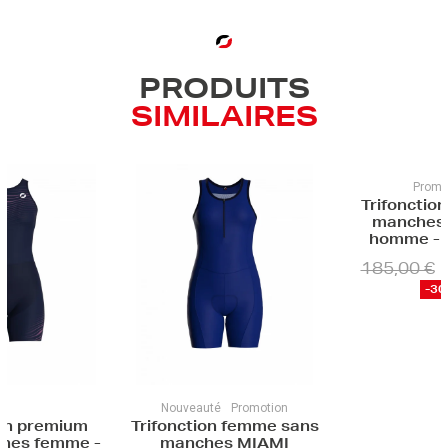
PRODUITS
SIMILAIRES
Promotion
Trifonction premium
Trifon
manches courtes
cour
homme - ENDURA
185,00 €
120,0
129,50 €
-30%
uveauté
Promotion
nction femme sans
nches MIAMI