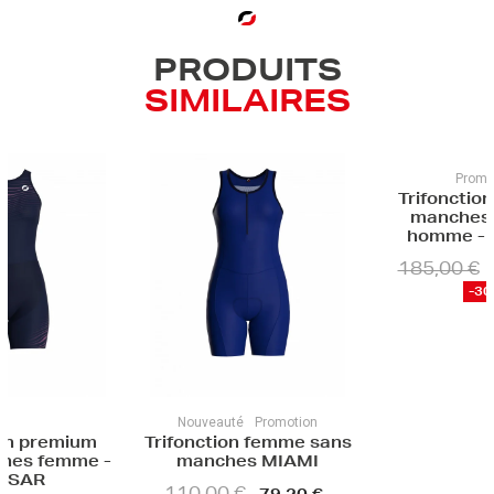
PRODUITS
SIMILAIRES
Promotion
Trifonction premium
manches courtes
homme - ENDURA
185,00 €
129,50 €
-30%
Nouveauté
Promotion
Trifonction femme sans
-
manches MIAMI