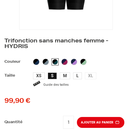
Trifonction sans manches femme -
HYDRIS
NOIR/BLEU
NOIR/GRIS
MARINE/ROSE
MARINE/VIOLET
NOIR/VERT
NOIR/VERT
Couleur
CLAIR
CANARD
XS
S
M
L
XL
Taille
Guide des tailles
99,90 €
Quantité
AJOUTER AU PANIER