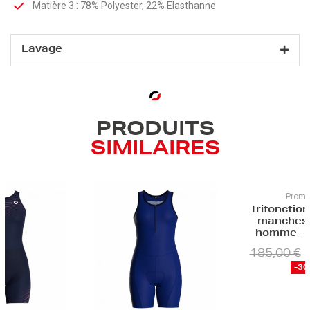
Matière 3 : 78% Polyester, 22% Elasthanne
Lavage
PRODUITS
SIMILAIRES
Promo
Trifonctio
manches 
homme -
185,00 €
-3