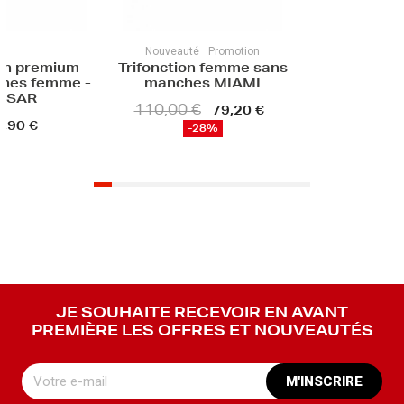
Nouveauté
Promotion
ion premium
Trifonction femme sans
hes femme -
manches MIAMI
LSAR
110,00 €
79,20 €
,90 €
-28%
JE SOUHAITE RECEVOIR EN AVANT
PREMIÈRE LES OFFRES ET NOUVEAUTÉS
M'INSCRIRE