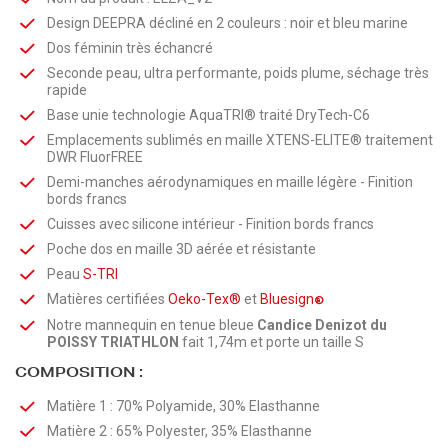
Design DEEPRA décliné en 2 couleurs : noir et bleu marine
Dos féminin très échancré
Seconde peau, ultra performante, poids plume, séchage très
rapide
Base unie technologie AquaTRI® traité
DryTech-C6
Emplacements sublimés en maille XTENS-ELITE® traitement
DWR FluorFREE
Demi-manches aérodynamiques en maille légère - Finition
bords francs
Cuisses avec silicone intérieur - Finition bords francs
Poche dos en maille 3D aérée et résistante
Peau
S-TRI
Matières certifiées
Oeko-Tex®
et
Bluesign
®
Notre mannequin en tenue bleue
Candice Denizot du
POISSY TRIATHLON
fait 1,74m et porte un taille S
COMPOSITION :
Matière 1 : 70% Polyamide, 30% Elasthanne
Matière 2 : 65% Polyester, 35% Elasthanne