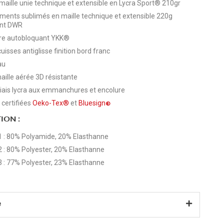
maille unie technique et extensible en Lycra Sport® 210gr
ents sublimés en maille technique et extensible 220g
ent DWR
re autobloquant YKK®
isses antiglisse finition bord franc
au
aille aérée 3D résistante
 biais lycra aux emmanchures et encolure
 certifiées
Oeko-Tex®
et
Bluesign
®
ION :
1 : 80% Polyamide, 20% Elasthanne
2 : 80% Polyester, 20% Elasthanne
3 : 77% Polyester, 23% Elasthanne
e