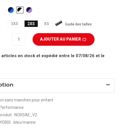
MARINE/BLEU
MARINE/VIOLET
NOIR/BLANC
3XS
2XS
XS
Guide des tailles
AJOUTER AU PANIER
 articles en stock
et expédié entre le 07/08/26 et le
ption
ion sans manches pour enfant
Performance
produit : NORSAE_V2
YDRIS : bleu/marine