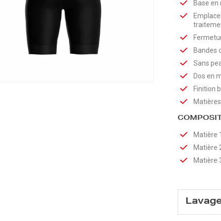
Base en 
Emplacem
traitem
Fermetu
Bandes cu
Sans pe
Dos en m
Finition
Matières
COMPOSIT
Matière 
Matière 
Matière 
Lavag