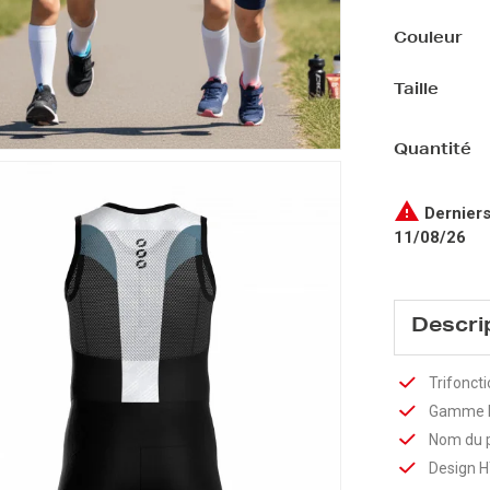
Couleur
Taille
Quantité

Derniers
11/08/26
Descri
Trifonct
Gamme 
Nom du 
Design H