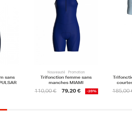
ion
Promotion
e sans
Trifonction premium manches
Trifonc
MI
courtes homme - ENDURA
un
€
185,00 €
129,50 €
120,00
-28%
-30%