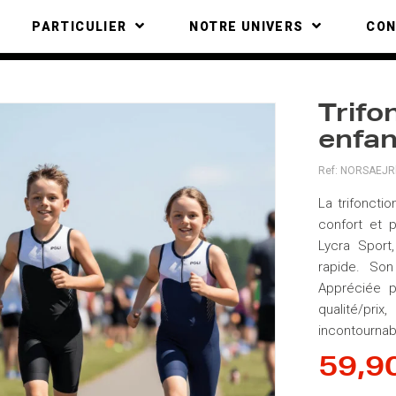
PARTICULIER
NOTRE UNIVERS
CO
Trifo
enfa
Ref:
NORSAEJRh
La trifoncti
confort et 
Lycra Sport
rapide. Son
Appréciée p
qualité/pr
incontournab
59,9