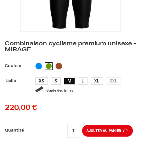
Combinaison cyclisme premium unisexe -
MIRAGE
BLEU
MARRON
VERT
Couleur
CLAIR
XS
S
M
L
XL
2XL
Taille
Guide des tailles
220,00 €
Quantité
AJOUTER AU PANIER