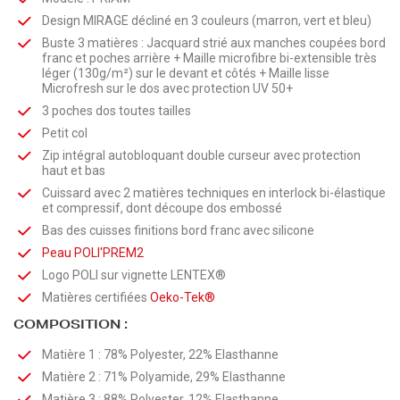
Design MIRAGE décliné en 3 couleurs (marron, vert et bleu)
Buste 3 matières : Jacquard strié aux manches coupées bord
franc et poches arrière + Maille microfibre bi-extensible très
léger (130g/m²) sur le devant et côtés + Maille lisse
Microfresh sur le dos avec protection UV 50+
3 poches dos toutes tailles
Petit col
Zip intégral autobloquant double curseur avec protection
haut et bas
Cuissard avec 2 matières techniques en interlock bi-élastique
et compressif, dont découpe dos embossé
Bas des cuisses finitions bord franc avec silicone
Peau
POLI'PREM2
Logo POLI sur vignette LENTEX®
Matières certifiées
Oeko-Tek®
COMPOSITION :
Matière 1 : 78% Polyester, 22% Elasthanne
Matière 2 : 71% Polyamide, 29% Elasthanne
Matière 3 : 88% Polyester, 12% Elasthanne