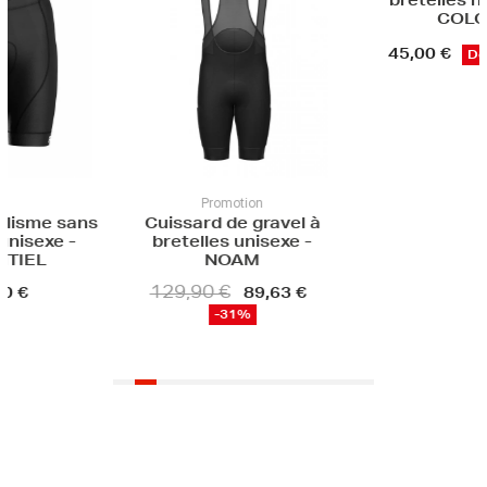
bretelles f
BLACK ED
99,90 €
49
motion
Fin de série
de gravel à
Cuissard de cyclisme à
s unisexe -
bretelles homme -
OAM
COLOR
€
89,63 €
45,00 €
Dernier prix !
31%