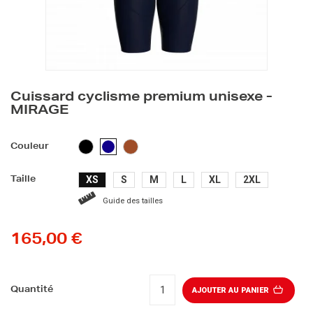
Cuissard cyclisme premium unisexe -
MIRAGE
NOIR
MARRON
BLEU
Couleur
FONCÉ
XS
S
M
L
XL
2XL
Taille
Guide des tailles
165,00 €
Quantité
AJOUTER AU PANIER