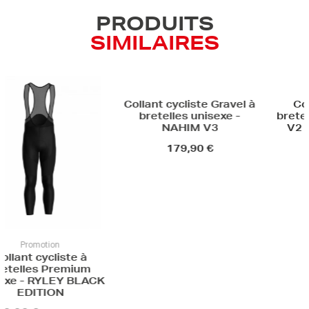
PRODUITS
SIMILAIRES
Collant c
bretelles f
V2 BLACK
119,
motion
cycliste à
Collant cycliste Gravel à
es Premium
bretelles unisexe -
 RYLEY BLACK
NAHIM V3
ITION
179,90 €