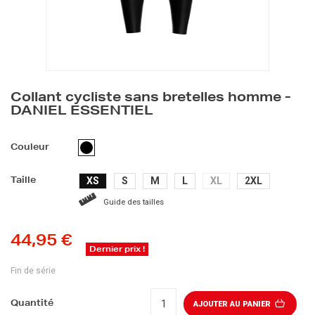
Collant cycliste sans bretelles homme -
DANIEL ESSENTIEL
NOIR
Couleur
XS
S
M
L
XL
2XL
Taille
Guide des tailles
44,95 €
Dernier prix !
Fin de série
Quantité
AJOUTER AU PANIER