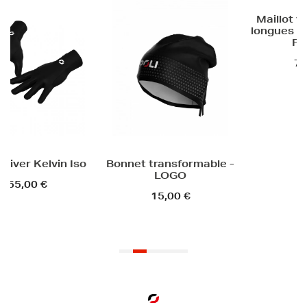
Maillot vél
longues unis
FRIM
79,90
er Kelvin Iso
Bonnet transformable -
LOGO
5,00 €
15,00 €