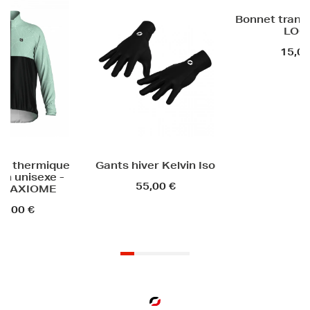
Bonnet transformable -
Maillot vél
LOGO
longues unis
FRIM
15,00 €
79,90
er Kelvin Iso
5,00 €