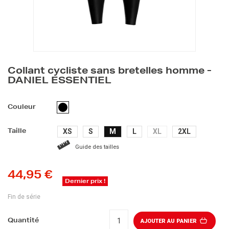
Collant cycliste sans bretelles homme -
DANIEL ESSENTIEL
NOIR
Couleur
XS
S
M
L
XL
2XL
Taille
Guide des tailles
44,95 €
Dernier prix !
Fin de série
Quantité
AJOUTER AU PANIER