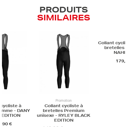
PRODUITS
SIMILAIRES
Collant cycliste Gravel à
Collant 
bretelles unisexe -
bretelles 
NAHIM V3
V2 BLAC
179,90 €
119
romotion
t cycliste à
les Premium
- RYLEY BLACK
DITION