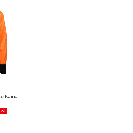
te Kamal
ix !