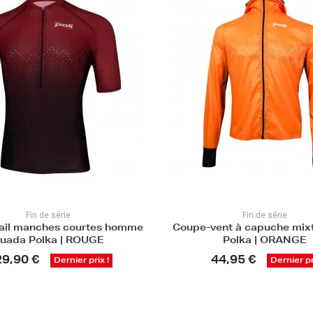
Fin de série
Fin de série
trail manches courtes homme
Coupe-vent à capuche mix
uada Polka | ROUGE
Polka | ORANGE
29,90 €
44,95 €
Dernier prix !
Dernier pr