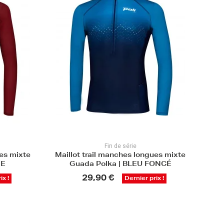
Fin de série
ues mixte
Maillot trail manches longues mixte
GE
Guada Polka | BLEU FONCÉ
29,90 €
ix !
Dernier prix !