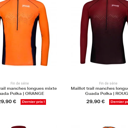
Fin de série
Fin de série
trail manches longues mixte
Maillot trail manches long
ada Polka | ORANGE
Guada Polka | ROU
29,90 €
29,90 €
Dernier prix !
Dernier pr