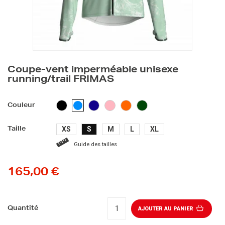
Coupe-vent imperméable unisexe
running/trail FRIMAS
NOIR
BLEU
ROSE
ORANGE
VERT
BLEU
Couleur
FONCÉ
FONCE
CLAIR
XS
S
M
L
XL
Taille
Guide des tailles
165,00 €
Quantité
AJOUTER AU PANIER