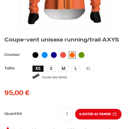
Coupe-vent unisexe running/trail AXYS
NOIR
BLEU
BLEU
CORAIL
VERT
ORANGE
Couleur
CLAIR
FONCÉ
XS
S
M
L
XL
Taille
Guide des tailles
95,00 €
Quantité
AJOUTER AU PANIER