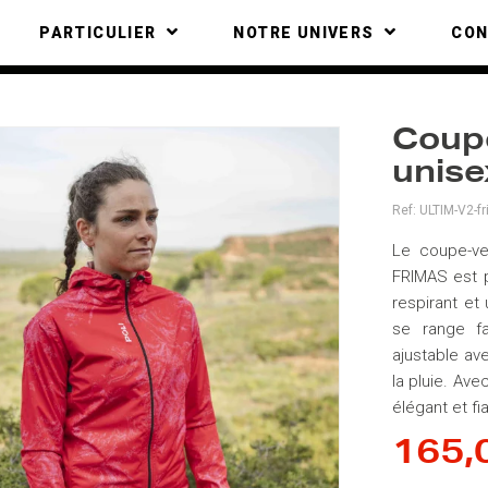
PARTICULIER
NOTRE UNIVERS
CO
Coup
unise
Ref:
ULTIM-V2-f
Le coupe-v
FRIMAS est p
respirant et u
se range f
ajustable av
la pluie. Ave
élégant et fi
165,