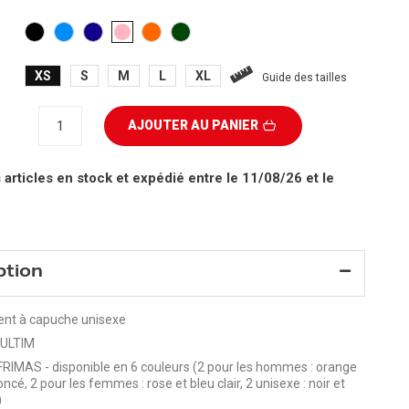
NOIR
BLEU
BLEU
ORANGE
VERT
ROSE
CLAIR
FONCÉ
FONCE
XS
S
M
L
XL
Guide des tailles
AJOUTER AU PANIER
 articles en stock
et expédié entre le 11/08/26 et le
ption
nt à capuche unisexe
 ULTIM
 FRIMAS - disponible en 6 couleurs (2 pour les hommes : orange
oncé, 2 pour les femmes : rose et bleu clair, 2 unisexe : noir et
)