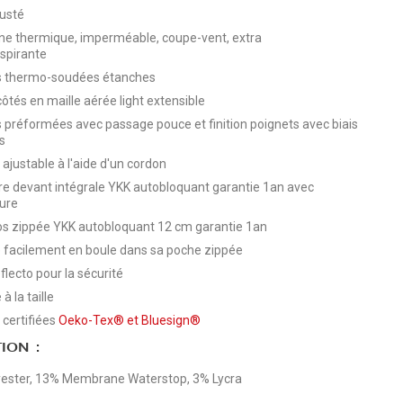
usté
 thermique, imperméable, coupe-vent, extra
espirante
s thermo-soudées étanches
ôtés en maille aérée light extensible
préformées avec passage pouce et finition poignets avec biais
is
ajustable à l'aide d'un cordon
e devant intégrale YKK autobloquant garantie 1an avec
ure
s zippée YKK autobloquant 12 cm garantie 1an
 facilement en boule dans sa poche zippée
flecto pour la sécurité
à la taille
 certifiées
Oeko-Tex®
et
Bluesign®
ION :
ester, 13% Membrane Waterstop, 3% Lycra