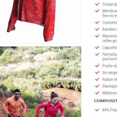
Coupe aj
Membrane
fine et r
Couture
Bandes c
Manches 
reflex gr
Capuche 
Fermetur
parment
Poche do
Se range
Ruban ré
Elastique 
Matières
COMPOSIT
84% Poly