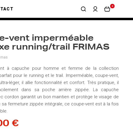
0
NTACT
e-vent imperméable
xe running/trail FRIMAS
rimas
ent à capuche pour homme et femme de la collection
arfait pour le running et le trail. Imperméable, coupe-vent,
ltra-léger, il allie fonctionnalité et confort. Très pratique, il
acilement dans sa poche arrière zippée. La capuche
ec cordon garantit un bon maintien et protège le visage de
c sa fermeture zippée intégrale, ce coupe-vent est à la fois
able.
00 €