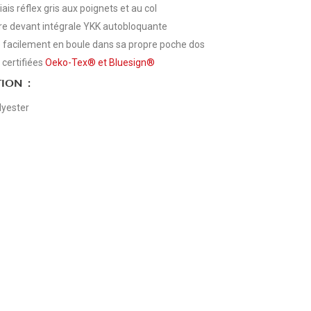
biais réflex gris aux poignets et au col
e devant intégrale YKK autobloquante
 facilement en boule dans sa propre poche dos
 certifiées
Oeko-Tex®
et
Bluesign®
ION :
yester