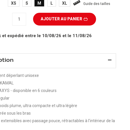
XS
S
M
L
XL
Guide des tailles
AJOUTER AU PANIER
k
et expédié entre le 10/08/26 et le 11/08/26
ption
nt déperlant unisexe
: KAMAL
 AXYS - disponible en 6 couleurs
gular
poids plume, ultra compacte et ultra légère
érée sous les bras
extensibles avec passage pouce, rétractables à l'intérieur de la