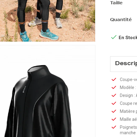
Taille
Quantité

En Stoc
Descri
Coupe-ve
Modèle 
Design :
Coupe re
Matière 
Maille a
Poignets 
manche