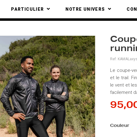
PARTICULIER
NOTRE UNIVERS
CO
Coupe
runni
Ref:
KAMALaxy
Le coupe-ven
et le trail. 
le vent et le
facilement d
95,0
Couleur