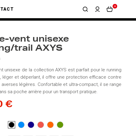
0
NTACT
-vent unisexe
ng/trail AXYS
s
t unisexe de la collection AXYS est parfait pour le running
Fin, léger et déperlant, il offre une protection efficace contre
s averses légères. Confortable et ultra-compact, il se range
ans sa poche arrière pour un transport pratique.
0 €
BLEU
BLEU
CORAIL
ORANGE
VERT
NOIR
CLAIR
FONCÉ