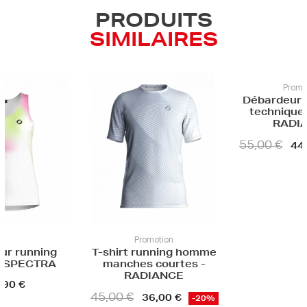
PRODUITS
SIMILAIRES
Promotion
Pro
Débardeur athlétisme
Débardeur
technique homme -
techniqu
RADIANCE
PH
55,00 €
49,90 €
44,00 €
3
-20%
romotion
running homme
s courtes -
DIANCE
36,00 €
-20%