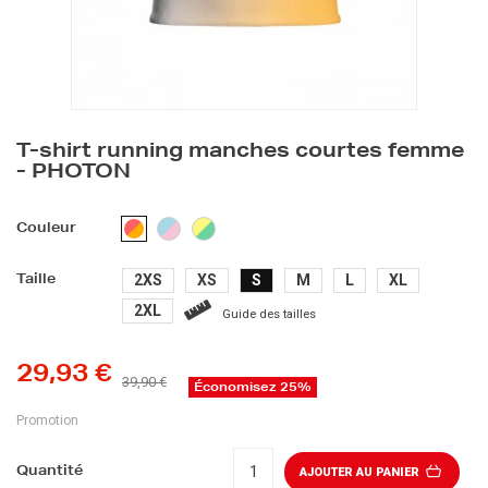
T-shirt running manches courtes femme
- PHOTON
BLEU/ROSE
JAUNE/VERT
ROSE/ORANGE
Couleur
2XS
XS
S
M
L
XL
Taille
2XL
Guide des tailles
29,93 €
39,90 €
Économisez 25%
Promotion
Quantité
AJOUTER AU PANIER