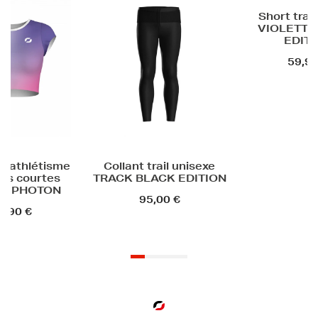
Promot
Short trail femme
Débardeur a
VIOLETTE BLACK
technique
EDITION
PHOT
59,90 €
49,90 €
39,
trail unisexe
LACK EDITION
5,00 €