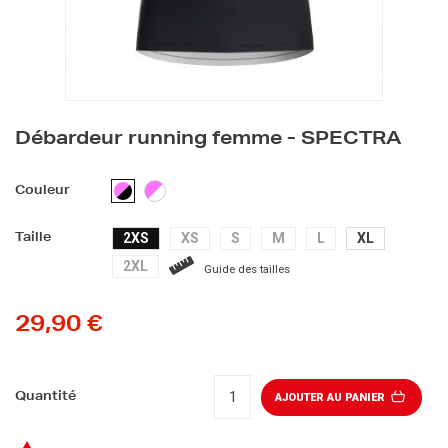
Débardeur running femme - SPECTRA
ROSE/BLANC
ROSE/NOIR
Couleur
2XS
XS
S
M
L
XL
Taille
2XL
Guide des tailles
29,90 €
Quantité
AJOUTER AU PANIER