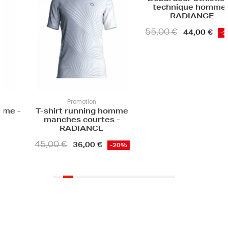
technique
PHO
49,90 €
39
motion
Promotion
unning homme
Débardeur athlétisme
 courtes -
technique homme -
IANCE
RADIANCE
55,00 €
6,00 €
44,00 €
-20%
-20%