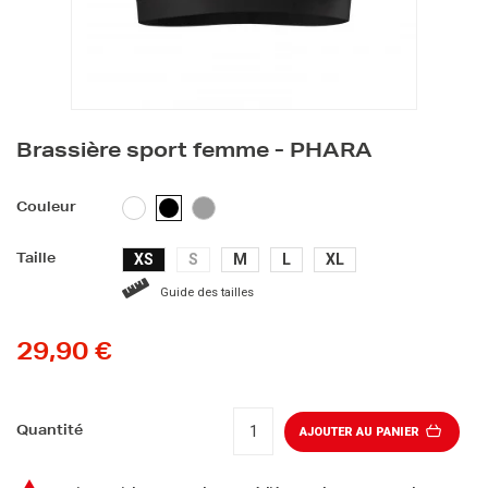
Brassière sport femme - PHARA
BLANC
GRIS
NOIR
Couleur
XS
S
M
L
XL
Taille
Guide des tailles
29,90 €
Quantité
AJOUTER AU PANIER