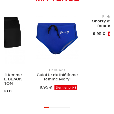
Fin de série
Fin de
Shorty athlétisme
Cuissard de
femme Orlan
bretelles
COMETE 
9,95 €
Dernier prix !
87,50 €
in de série
e d'athlétisme
mme Meryl
€
Dernier prix !