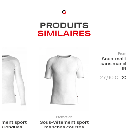
PRODUITS
SIMILAIRES
Promotion
Sous-maillot de sport
Brassière 
sans manches unisexe
P
IRIS
29
27,90 €
22,32 €
-20%
Promotion
êtement sport
hes courtes