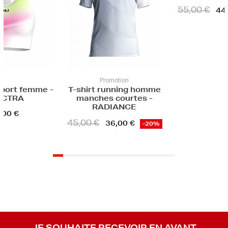
55,00 €
49,90
44,00 €
-20%
Promotion
hirt running homme
anches courtes -
RADIANCE
00 €
36,00 €
-20%