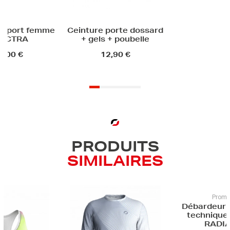
re porte dossard
els + poubelle
12,90 €
PRODUITS
SIMILAIRES
Promotion
Débardeur athlétisme
Déba
technique homme -
tec
RADIANCE