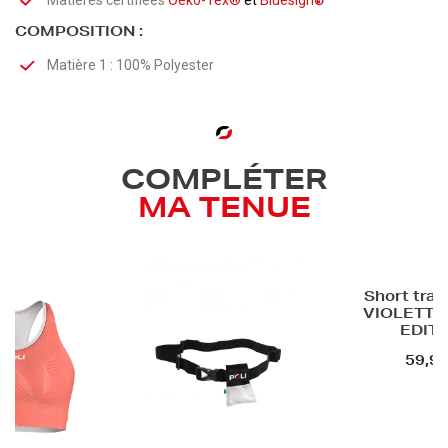
Matières certifiées
Oeko-Tex®
et
Bluesign
®
COMPOSITION :
Matière 1 : 100% Polyester
COMPLÉTER
MA TENUE
Short trail femme
Shorty d
VIOLETTE BLACK
femm
EDITION
23
59,90 €