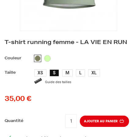
T-shirt running femme - LA VIE EN RUN
VERT
KAKI
Couleur
CLAIR
XS
S
M
L
XL
Taille
Guide des tailles
35,00 €
Quantité
AJOUTER AU PANIER