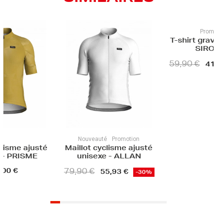
Promotion
T-shirt gravel unisexe -
Maillo
SIROCCO
unis
MICHEL
59,90 €
41,93 €
-30%
HOME
49,90
uveauté
Promotion
ot cyclisme ajusté
isexe - ALLAN
 €
55,93 €
-30%