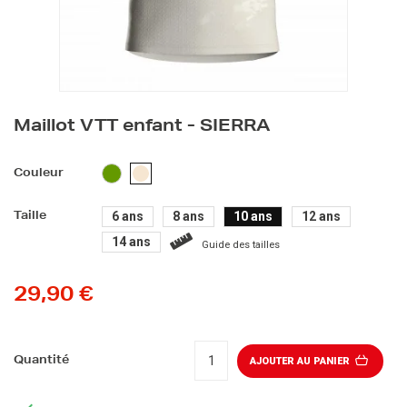
Maillot VTT enfant - SIERRA
VERT
BEIGE
Couleur
6 ans
8 ans
10 ans
12 ans
Taille
14 ans
Guide des tailles
29,90 €
Quantité
AJOUTER AU PANIER