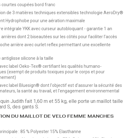
courtes coupées bord franc
ion de 3 matières techniques extensibles technologie AeroDry®
nt Hydrophobe pour une aération maximale
e intégrale YKK avec curseur autobloquant - garantie 1 an
arrières dont 2 biseautées sur les côtés pour faciliter l’accès
poche arrière avec ourlet reflex permettant une excellente
antiglisse silicone à la taille
avec label Oeko-Tex® certifiant les qualités humano-
ues (exempt de produits toxiques pour le corps et pour
nnement)
vec label Bluesign® dont l'objectif est d'assurer la sécurité des
teurs, la santé au travail, et l'engagement environnemental
in Judith fait 1,60 m et 55 kg, elle porte un maillot taille
ard S, des gants S.
ION DU MAILLOT DE VELO FEMME MANCHES
principale : 85 % Polyester 15% Elasthanne