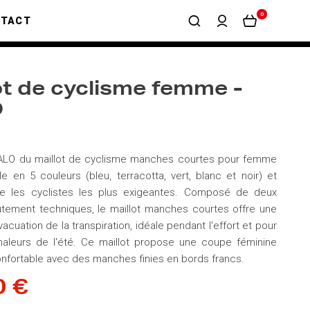
0
NTACT
ot de cyclisme femme -
O
ALO du maillot de cyclisme manches courtes pour femme
le en 5 couleurs (bleu, terracotta, vert, blanc et noir) et
re les cyclistes les plus exigeantes. Composé de deux
tement techniques, le maillot manches courtes offre une
acuation de la transpiration, idéale pendant l'effort et pour
haleurs de l'été. Ce maillot propose une coupe féminine
onfortable avec des manches finies en bords francs.
0 €