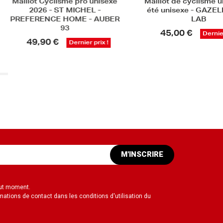
Cyclisme pro unisexe
Maillot de cyclisme ultra light
6 - ST MICHEL -
été unisexe - GAZELLE POLI
ENCE HOME - AUBER
LAB
93
45,00 €
Dernier prix !
90 €
Dernier prix !
M'INSCRIRE
out moment.
mations de contact dans les conditions d'utilisation du