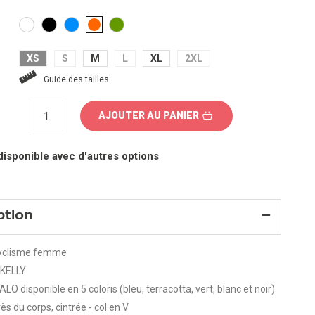
BLANC
NOIR
BLEU
VERT
ORANGE
CLAIR
XS
S
M
L
XL
2XL
Guide des tailles
AJOUTER AU PANIER
disponible avec d'autres options
ption
cyclisme femme
 KELLY
LO disponible en 5 coloris (bleu, terracotta, vert, blanc et noir)
s du corps, cintrée - col en V