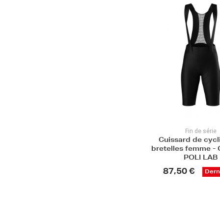
Fin de série
Cuissard de cycl
bretelles femme 
POLI LAB
87,50 €
Derni