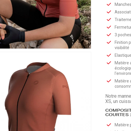
Manches 
Associat
Traiteme
Fermetur
3 poches 
Finition 
visibilité
Elastique 
Matière 
écologiq
l'enviro
Matière a
consomma
Notre mannequ
XS, un cuiss
COMPOSIT
COURTES :
Matière 