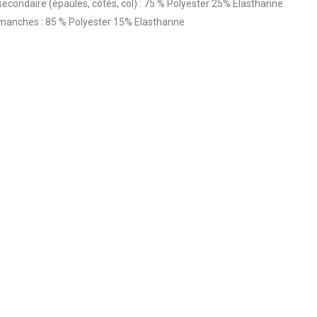
secondaire (épaules, côtés, col) : 75 % Polyester 25% Elasthanne
manches : 85 % Polyester 15% Elasthanne