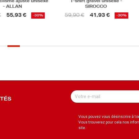
té unisexe
T-shirt gravel unisexe -
Maillot 
SIROCCO
202
PREFER
59,90 €
41,93 €
-30%
-30%
49,
UTÉS
Vous pouvez vous désinscrire à t
Vous trouverez pour cela nos infor
site.