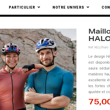
PARTICULIER
NOTRE UNIVERS
CO
Maill
HAL
Ref:
KELLYhalo
Le design H
est disponib
saura sédui
matières hau
excellente év
les fortes c
ajustée et c
75,0