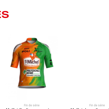
ES
Fin de série
Fin de série