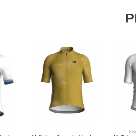
P
Nouveauté
Promot