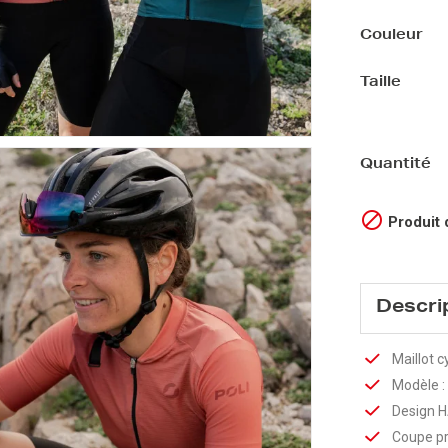
Couleur
Taille
Quantité

Produit 
Descri
Maillot 
Modèle :
Design HA
Coupe prè