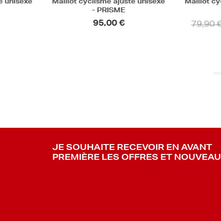
Maillot cyclisme ajusté unisexe
Maillot cyclisme ajus
- PRISME
- ALLAN
95,00 €
79,90 €
55,93 €
JE SOUHAITE RECEVOIR EN AVANT
PREMIÈRE LES OFFRES ET NOUVEA