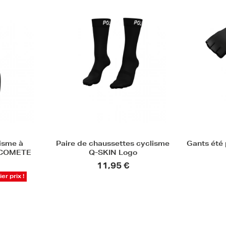
isme à
Paire de chaussettes cyclisme
Gants été
- COMETE
Q-SKIN Logo
11,95 €
er prix !