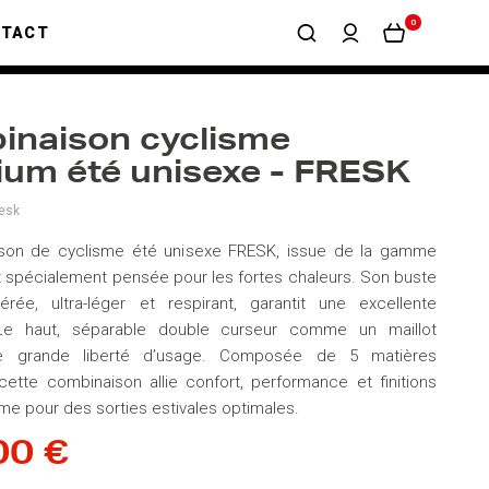
0
NTACT
inaison cyclisme
um été unisexe - FRESK
esk
son de cyclisme été unisexe FRESK, issue de la gamme
 spécialement pensée pour les fortes chaleurs. Son buste
érée, ultra-léger et respirant, garantit une excellente
. Le haut, séparable double curseur comme un maillot
e grande liberté d’usage. Composée de 5 matières
cette combinaison allie confort, performance et finitions
e pour des sorties estivales optimales.
00 €