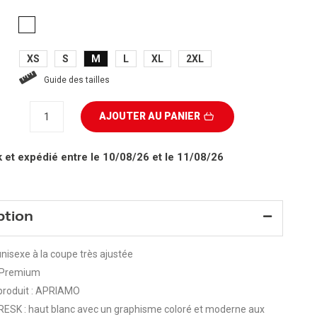
BLANC
XS
S
M
L
XL
2XL
Guide des tailles
AJOUTER AU PANIER
k
et expédié entre le 10/08/26 et le 11/08/26
ption
nisexe à la coupe très ajustée
Premium
produit : APRIAMO
RESK : haut blanc avec un graphisme coloré et moderne aux