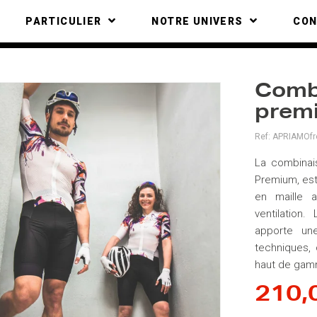
PARTICULIER
NOTRE UNIVERS
CO
Comb
premi
Ref:
APRIAMOfr
La combinai
Premium, est
en maille a
ventilation
apporte un
techniques, 
haut de gamm
210,