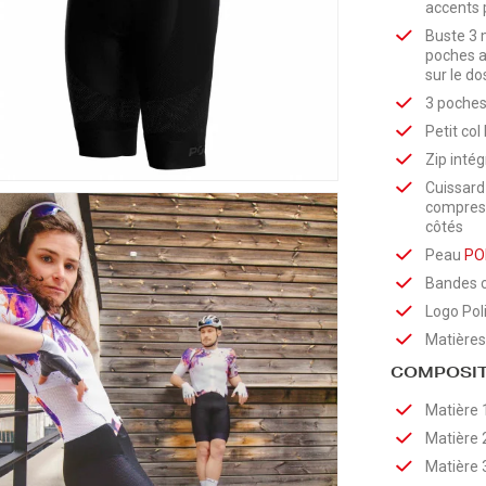
accents p
Buste 3 
poches ar
sur le d
3 poches 
Petit col
Zip inté
Cuissard 
compress
côtés
Peau
PO
Bandes c
Logo Pol
Matières
COMPOSIT
Matière 
Matière 
Matière 