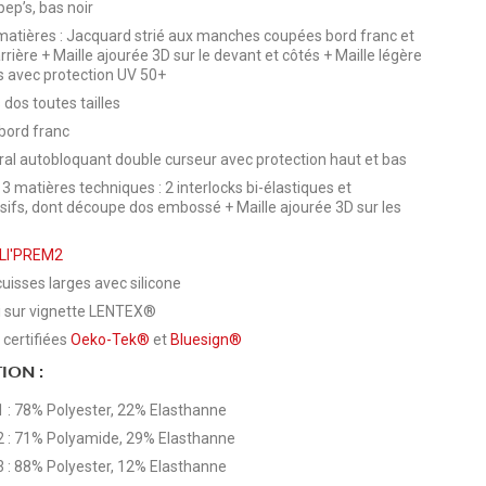
ep’s, bas noir
matières : Jacquard strié aux manches coupées bord franc et
rière + Maille ajourée 3D sur le devant et côtés + Maille légère
os avec protection UV 50+
dos toutes tailles
 bord franc
gral autobloquant double curseur avec protection haut et bas
3 matières techniques : 2 interlocks bi-élastiques et
ifs, dont découpe dos embossé + Maille ajourée 3D sur les
LI'PREM2
uisses larges avec silicone
i sur vignette LENTEX®
 certifiées
Oeko-Tek®
et
Bluesign®
ION :
1 : 78% Polyester, 22% Elasthanne
2 : 71% Polyamide, 29% Elasthanne
3 : 88% Polyester, 12% Elasthanne