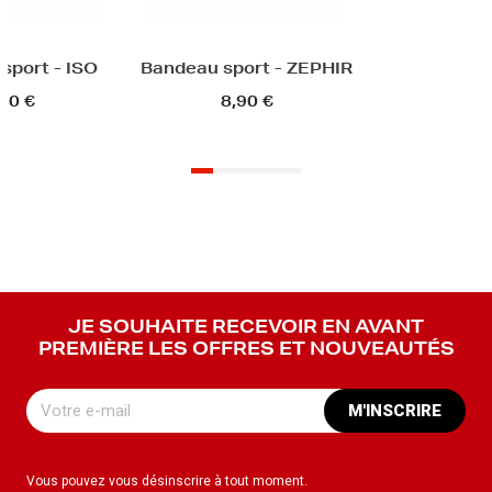
sport - ISO
Bandeau sport - ZEPHIR
90 €
8,90 €
JE SOUHAITE RECEVOIR EN AVANT
PREMIÈRE LES OFFRES ET NOUVEAUTÉS
M'INSCRIRE
Vous pouvez vous désinscrire à tout moment.